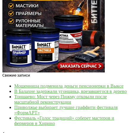
Свежие записи
Мошенница подменила деньги пенсионерки в Выксе
В Балахне задержали угонщика, врезавшегося в дерево
Тоншаево: Мост через Пижму открыли после
масштабной реконструкции
Приволжье выбирает лучшие граффити фестиваля
«ФормАРТ»
Фестиваль «Голос традиций» соберет мастеров и
фермеров в Хирино