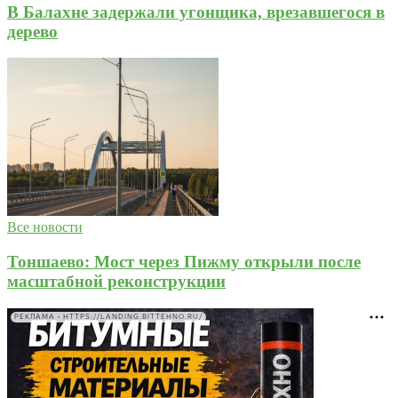
В Балахне задержали угонщика, врезавшегося в
дерево
Все новости
Тоншаево: Мост через Пижму открыли после
масштабной реконструкции
РЕКЛАМА • HTTPS://LANDING.BITTEHNO.RU/