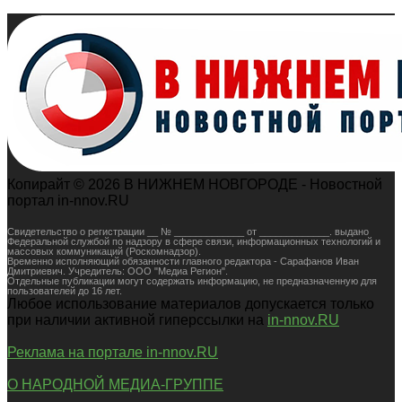
Копирайт © 2026 В НИЖНЕМ НОВГОРОДЕ - Новостной
портал in-nnov.RU
Свидетельство о регистрации __ № _____________ от _____________. выдано
Федеральной службой по надзору в сфере связи, информационных технологий и
массовых коммуникаций (Роскомнадзор).
Временно исполняющий обязанности главного редактора - Сарафанов Иван
Дмитриевич. Учредитель: ООО "Медиа Регион".
Отдельные публикации могут содержать информацию, не предназначенную для
пользователей до 16 лет.
Любое использование материалов допускается только
при наличии активной гиперссылки на
in-nnov.RU
Реклама на портале in-nnov.RU
О НАРОДНОЙ МЕДИА-ГРУППЕ