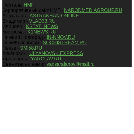
Порталы
НМГ
:
Корпоративный сайт НМГ -
NARODMEDIAGROUP.RU
Астрахань -
ASTRAKHAN.ONLINE
Владимир -
VLAD33.RU
Иваново -
KSTATI.NEWS
Кострома -
K1NEWS.RU
Нижний Новгород -
IN-NNOV.RU
Сочи/Краснодар -
SOCHISTREAM.RU
Пенза -
SMI58.RU
Ульяновск -
ULYANOVSK.EXPRESS
Ярославль -
YARGLAV.RU
Свяжитесь с нами:
ivansarafanov@mail.ru