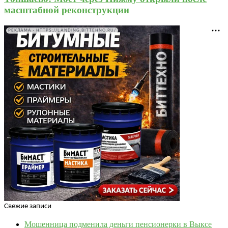
масштабной реконструкции
РЕКЛАМА • HTTPS://LANDING.BITTEHNO.RU/
Свежие записи
Мошенница подменила деньги пенсионерки в Выксе