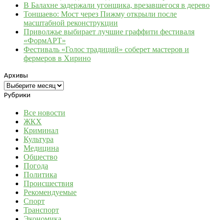
В Балахне задержали угонщика, врезавшегося в дерево
Тоншаево: Мост через Пижму открыли после
масштабной реконструкции
Приволжье выбирает лучшие граффити фестиваля
«ФормАРТ»
Фестиваль «Голос традиций» соберет мастеров и
фермеров в Хирино
Архивы
Архивы
Рубрики
Все новости
ЖКХ
Криминал
Культура
Медицина
Общество
Погода
Политика
Происшествия
Рекомендуемые
Спорт
Транспорт
Экономика