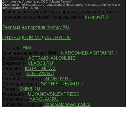
Дмитриевич. Учредитель: ООО "Медиа Регион".
Отдельные публикации могут содержать информацию, не предназначенную для
пользователей до 16 лет.
Любое использование материалов допускается только
при наличии активной гиперссылки на
in-nnov.RU
Реклама на портале in-nnov.RU
О НАРОДНОЙ МЕДИА-ГРУППЕ
Порталы
НМГ
:
Корпоративный сайт НМГ -
NARODMEDIAGROUP.RU
Астрахань -
ASTRAKHAN.ONLINE
Владимир -
VLAD33.RU
Иваново -
KSTATI.NEWS
Кострома -
K1NEWS.RU
Нижний Новгород -
IN-NNOV.RU
Сочи/Краснодар -
SOCHISTREAM.RU
Пенза -
SMI58.RU
Ульяновск -
ULYANOVSK.EXPRESS
Ярославль -
YARGLAV.RU
Свяжитесь с нами:
ivansarafanov@mail.ru