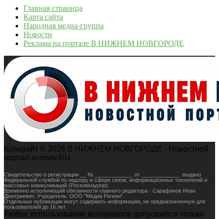
Главная страница
Карта сайта
Народная медиа-группа
Новости
Реклама на портале В НИЖНЕМ НОВГОРОДЕ
Копирайт © 2026 В НИЖНЕМ НОВГОРОДЕ - Новостной
портал in-nnov.RU
Свидетельство о регистрации __ № _____________ от _____________. выдано
Федеральной службой по надзору в сфере связи, информационных технологий и
массовых коммуникаций (Роскомнадзор).
Временно исполняющий обязанности главного редактора - Сарафанов Иван
Дмитриевич. Учредитель: ООО "Медиа Регион".
Отдельные публикации могут содержать информацию, не предназначенную для
пользователей до 16 лет.
Любое использование материалов допускается только