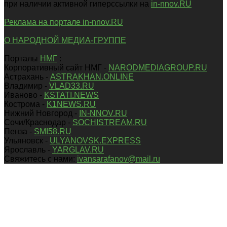
при наличии активной гиперссылки на
in-nnov.RU
Реклама на портале in-nnov.RU
О НАРОДНОЙ МЕДИА-ГРУППЕ
Порталы
НМГ
:
Корпоративный сайт НМГ -
NARODMEDIAGROUP.RU
Астрахань -
ASTRAKHAN.ONLINE
Владимир -
VLAD33.RU
Иваново -
KSTATI.NEWS
Кострома -
K1NEWS.RU
Нижний Новгород -
IN-NNOV.RU
Сочи/Краснодар -
SOCHISTREAM.RU
Пенза -
SMI58.RU
Ульяновск -
ULYANOVSK.EXPRESS
Ярославль -
YARGLAV.RU
Свяжитесь с нами:
ivansarafanov@mail.ru