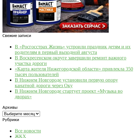
Свежие записи
В «Росгосстрах Жизнь» устроили праздник детям и их
родителям в первый выходной августа
В Воскресенском округе завершили ремонт важного
участка дороги
«Карта жителя Нижегородской области» привлекла 350
тысяч пользователей
В Нижнем Новгороде установили первую опору
канатной дороги через Оку
В Нижнем Новгороде стартует проект «Музыка во
дворах»
Архивы
Архивы
Рубрики
Все новости
ЖКХ