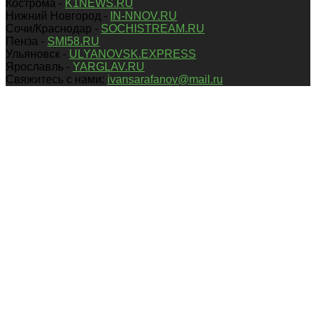
Кострома -
K1NEWS.RU
Нижний Новгород -
IN-NNOV.RU
Сочи/Краснодар -
SOCHISTREAM.RU
Пенза -
SMI58.RU
Ульяновск -
ULYANOVSK.EXPRESS
Ярославль -
YARGLAV.RU
Свяжитесь с нами:
ivansarafanov@mail.ru