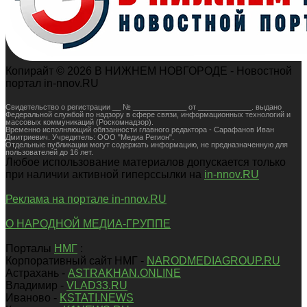
Копирайт © 2026 В НИЖНЕМ НОВГОРОДЕ - Новостной
портал in-nnov.RU
Свидетельство о регистрации __ № _____________ от _____________. выдано
Федеральной службой по надзору в сфере связи, информационных технологий и
массовых коммуникаций (Роскомнадзор).
Временно исполняющий обязанности главного редактора - Сарафанов Иван
Дмитриевич. Учредитель: ООО "Медиа Регион".
Отдельные публикации могут содержать информацию, не предназначенную для
пользователей до 16 лет.
Любое использование материалов допускается только
при наличии активной гиперссылки на
in-nnov.RU
Реклама на портале in-nnov.RU
О НАРОДНОЙ МЕДИА-ГРУППЕ
Порталы
НМГ
:
Корпоративный сайт НМГ -
NARODMEDIAGROUP.RU
Астрахань -
ASTRAKHAN.ONLINE
Владимир -
VLAD33.RU
Иваново -
KSTATI.NEWS