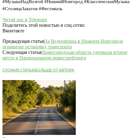
#МузыкаНадВолгой #НижнийНовгород #КлассическаяМузыка
#СтолицаЗакатов #Фестиваль
Читай нас в Telegram
Поделитесь этой новостью в соц.сетях:
Вконтакте
Предыдущая статья
На Веденяпина в Нижнем Новгороде
ограничат остановку транспорта
Следующая статья
Нижегородская область удержала второе
место в Национальном инвестрейтинге
СХОЖИЕ СТАТЬИ
БОЛЬШЕ ОТ АВТОРА