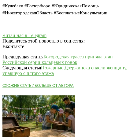
#Кулебаки #Госюрбюро #ЮридическаяПомощь
#НижегородскаяОбласть #БесплатныеКонсультации
Читай нас в Telegram
Поделитесь этой новостью в соц.сетях:
Вконтакте
Предыдущая статья
Богородская трасса приняла этап
Российской серии кольцевых гонок
Следующая статья
Пожарные Дзержинска спасли женщину,
упавшую с пятого этажа
СХОЖИЕ СТАТЬИ
БОЛЬШЕ ОТ АВТОРА