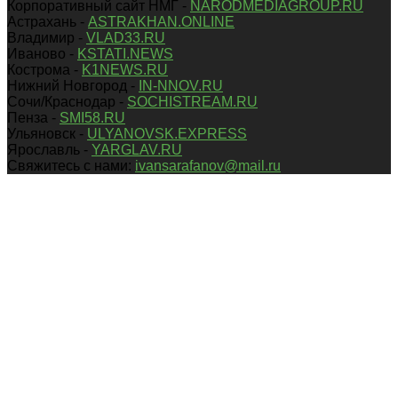
Корпоративный сайт НМГ -
NARODMEDIAGROUP.RU
Астрахань -
ASTRAKHAN.ONLINE
Владимир -
VLAD33.RU
Иваново -
KSTATI.NEWS
Кострома -
K1NEWS.RU
Нижний Новгород -
IN-NNOV.RU
Сочи/Краснодар -
SOCHISTREAM.RU
Пенза -
SMI58.RU
Ульяновск -
ULYANOVSK.EXPRESS
Ярославль -
YARGLAV.RU
Свяжитесь с нами:
ivansarafanov@mail.ru