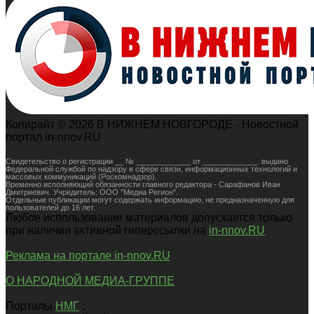
Копирайт © 2026 В НИЖНЕМ НОВГОРОДЕ - Новостной
портал in-nnov.RU
Свидетельство о регистрации __ № _____________ от _____________. выдано
Федеральной службой по надзору в сфере связи, информационных технологий и
массовых коммуникаций (Роскомнадзор).
Временно исполняющий обязанности главного редактора - Сарафанов Иван
Дмитриевич. Учредитель: ООО "Медиа Регион".
Отдельные публикации могут содержать информацию, не предназначенную для
пользователей до 16 лет.
Любое использование материалов допускается только
при наличии активной гиперссылки на
in-nnov.RU
Реклама на портале in-nnov.RU
О НАРОДНОЙ МЕДИА-ГРУППЕ
Порталы
НМГ
: