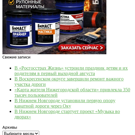
Свежие записи
В «Росгосстрах Жизнь» устроили праздник детям и их
родителям в первый выходной августа
В Воскресенском округе завершили ремонт важного
участка дороги
«Карта жителя Нижегородской области» привлекла 350
тысяч пользователей
В Нижнем Новгороде установили первую опору
канатной дороги через Оку
В Нижнем Новгороде стартует проект «Музыка во
дворах»
Архивы
Архивы