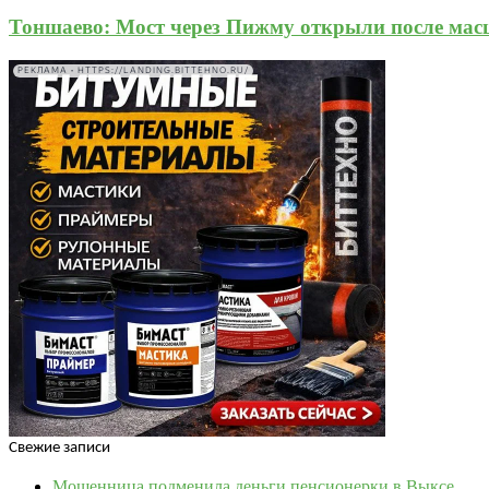
Тоншаево: Мост через Пижму открыли после мас
РЕКЛАМА • HTTPS://LANDING.BITTEHNO.RU/
Свежие записи
Мошенница подменила деньги пенсионерки в Выксе