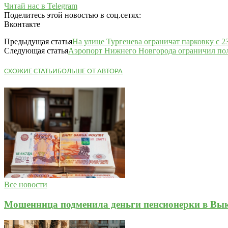
Читай нас в Telegram
Поделитесь этой новостью в соц.сетях:
Вконтакте
Предыдущая статья
На улице Тургенева ограничат парковку с 2
Следующая статья
Аэропорт Нижнего Новгорода ограничил по
СХОЖИЕ СТАТЬИ
БОЛЬШЕ ОТ АВТОРА
Все новости
Мошенница подменила деньги пенсионерки в Вык