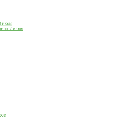
3 июля
леты 7 июля
се