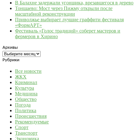
В Балахне задержали угонщика, врезавшегося в дерево
Тоншаево: Мост через Пижму открыли после
масштабной реконструкции
Приволжье выбирает лучшие граффити фестиваля
«ФормАРТ»
Фестиваль «Голос традиций» соберет мастеров и
фермеров в Хирино
Архивы
Архивы
Рубрики
Все новости
ЖКХ
Криминал
Культура
Медицина
Общество
Погода
Политика
Происшествия
Рекомендуемые
Спорт
Транспорт
Экономика