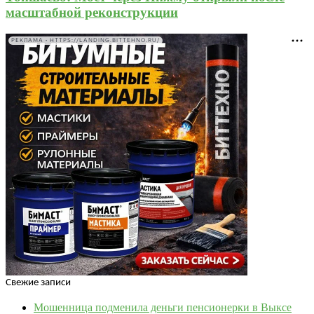
масштабной реконструкции
РЕКЛАМА • HTTPS://LANDING.BITTEHNO.RU/
Свежие записи
Мошенница подменила деньги пенсионерки в Выксе