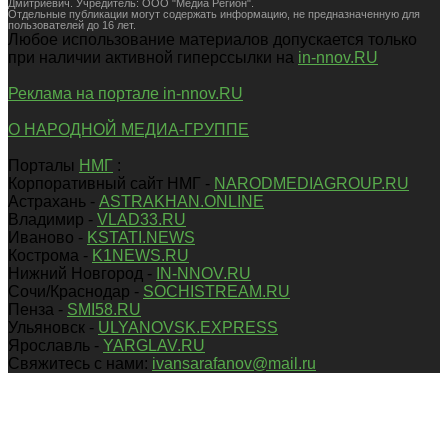
Дмитриевич. Учредитель: ООО "Медиа Регион".
Отдельные публикации могут содержать информацию, не предназначенную для
пользователей до 16 лет.
Любое использование материалов допускается только
при наличии активной гиперссылки на
in-nnov.RU
Реклама на портале in-nnov.RU
О НАРОДНОЙ МЕДИА-ГРУППЕ
Порталы
НМГ
:
Корпоративный сайт НМГ -
NARODMEDIAGROUP.RU
Астрахань -
ASTRAKHAN.ONLINE
Владимир -
VLAD33.RU
Иваново -
KSTATI.NEWS
Кострома -
K1NEWS.RU
Нижний Новгород -
IN-NNOV.RU
Сочи/Краснодар -
SOCHISTREAM.RU
Пенза -
SMI58.RU
Ульяновск -
ULYANOVSK.EXPRESS
Ярославль -
YARGLAV.RU
Свяжитесь с нами:
ivansarafanov@mail.ru