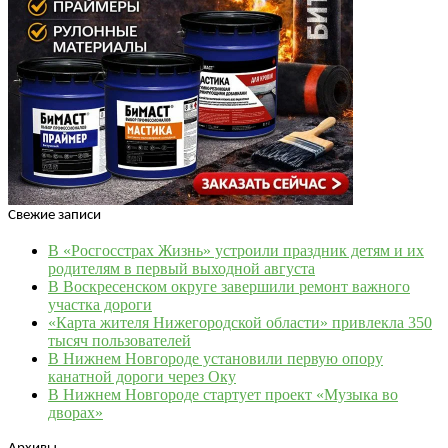
Свежие записи
В «Росгосстрах Жизнь» устроили праздник детям и их
родителям в первый выходной августа
В Воскресенском округе завершили ремонт важного
участка дороги
«Карта жителя Нижегородской области» привлекла 350
тысяч пользователей
В Нижнем Новгороде установили первую опору
канатной дороги через Оку
В Нижнем Новгороде стартует проект «Музыка во
дворах»