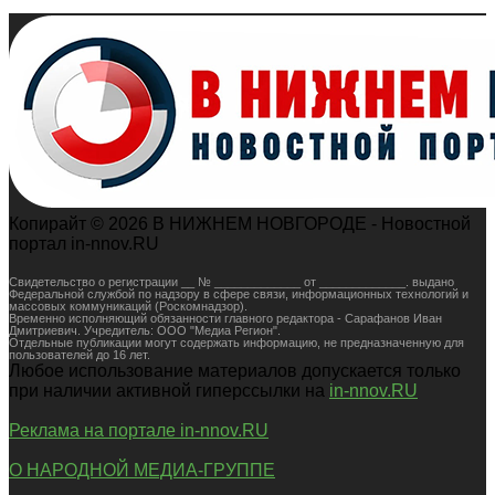
Копирайт © 2026 В НИЖНЕМ НОВГОРОДЕ - Новостной
портал in-nnov.RU
Свидетельство о регистрации __ № _____________ от _____________. выдано
Федеральной службой по надзору в сфере связи, информационных технологий и
массовых коммуникаций (Роскомнадзор).
Временно исполняющий обязанности главного редактора - Сарафанов Иван
Дмитриевич. Учредитель: ООО "Медиа Регион".
Отдельные публикации могут содержать информацию, не предназначенную для
пользователей до 16 лет.
Любое использование материалов допускается только
при наличии активной гиперссылки на
in-nnov.RU
Реклама на портале in-nnov.RU
О НАРОДНОЙ МЕДИА-ГРУППЕ