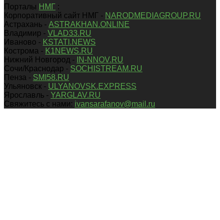
Порталы
НМГ
:
Корпоративный сайт НМГ -
NARODMEDIAGROUP.RU
Астрахань -
ASTRAKHAN.ONLINE
Владимир -
VLAD33.RU
Иваново -
KSTATI.NEWS
Кострома -
K1NEWS.RU
Нижний Новгород -
IN-NNOV.RU
Сочи/Краснодар -
SOCHISTREAM.RU
Пенза -
SMI58.RU
Ульяновск -
ULYANOVSK.EXPRESS
Ярославль -
YARGLAV.RU
Свяжитесь с нами:
ivansarafanov@mail.ru