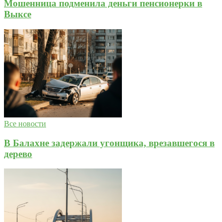
Мошенница подменила деньги пенсионерки в
Выксе
Все новости
В Балахне задержали угонщика, врезавшегося в
дерево