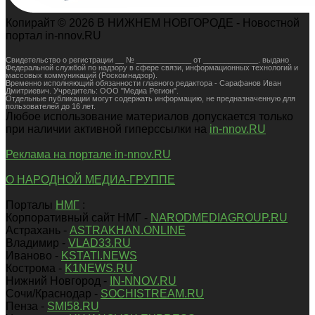
Копирайт © 2026 В НИЖНЕМ НОВГОРОДЕ - Новостной
портал in-nnov.RU
Свидетельство о регистрации __ № _____________ от _____________. выдано
Федеральной службой по надзору в сфере связи, информационных технологий и
массовых коммуникаций (Роскомнадзор).
Временно исполняющий обязанности главного редактора - Сарафанов Иван
Дмитриевич. Учредитель: ООО "Медиа Регион".
Отдельные публикации могут содержать информацию, не предназначенную для
пользователей до 16 лет.
Любое использование материалов допускается только
при наличии активной гиперссылки на
in-nnov.RU
Реклама на портале in-nnov.RU
О НАРОДНОЙ МЕДИА-ГРУППЕ
Порталы
НМГ
:
Корпоративный сайт НМГ -
NARODMEDIAGROUP.RU
Астрахань -
ASTRAKHAN.ONLINE
Владимир -
VLAD33.RU
Иваново -
KSTATI.NEWS
Кострома -
K1NEWS.RU
Нижний Новгород -
IN-NNOV.RU
Сочи/Краснодар -
SOCHISTREAM.RU
Пенза -
SMI58.RU