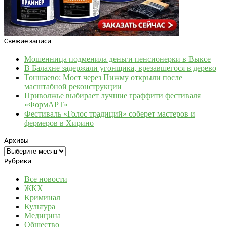
Свежие записи
Мошенница подменила деньги пенсионерки в Выксе
В Балахне задержали угонщика, врезавшегося в дерево
Тоншаево: Мост через Пижму открыли после
масштабной реконструкции
Приволжье выбирает лучшие граффити фестиваля
«ФормАРТ»
Фестиваль «Голос традиций» соберет мастеров и
фермеров в Хирино
Архивы
Архивы
Рубрики
Все новости
ЖКХ
Криминал
Культура
Медицина
Общество