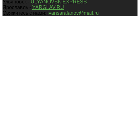
Ульяновск -
ULYANOVSK.EXPRESS
Ярославль -
YARGLAV.RU
Свяжитесь с нами:
ivansarafanov@mail.ru