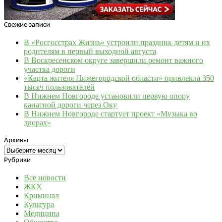
Свежие записи
В «Росгосстрах Жизнь» устроили праздник детям и их
родителям в первый выходной августа
В Воскресенском округе завершили ремонт важного
участка дороги
«Карта жителя Нижегородской области» привлекла 350
тысяч пользователей
В Нижнем Новгороде установили первую опору
канатной дороги через Оку
В Нижнем Новгороде стартует проект «Музыка во
дворах»
Архивы
Архивы
Рубрики
Все новости
ЖКХ
Криминал
Культура
Медицина