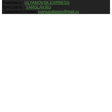
Ульяновск -
ULYANOVSK.EXPRESS
Ярославль -
YARGLAV.RU
Свяжитесь с нами:
ivansarafanov@mail.ru