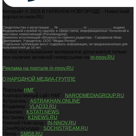
Копирайт © 2026 В НИЖНЕМ НОВГОРОДЕ - Новостной
портал in-nnov.RU
Свидетельство о регистрации __ № _____________ от _____________. выдано
Федеральной службой по надзору в сфере связи, информационных технологий и
массовых коммуникаций (Роскомнадзор).
Временно исполняющий обязанности главного редактора - Сарафанов Иван
Дмитриевич. Учредитель: ООО "Медиа Регион".
Отдельные публикации могут содержать информацию, не предназначенную для
пользователей до 16 лет.
Любое использование материалов допускается только
при наличии активной гиперссылки на
in-nnov.RU
Реклама на портале in-nnov.RU
О НАРОДНОЙ МЕДИА-ГРУППЕ
Порталы
НМГ
:
Корпоративный сайт НМГ -
NARODMEDIAGROUP.RU
Астрахань -
ASTRAKHAN.ONLINE
Владимир -
VLAD33.RU
Иваново -
KSTATI.NEWS
Кострома -
K1NEWS.RU
Нижний Новгород -
IN-NNOV.RU
Сочи/Краснодар -
SOCHISTREAM.RU
Пенза -
SMI58.RU