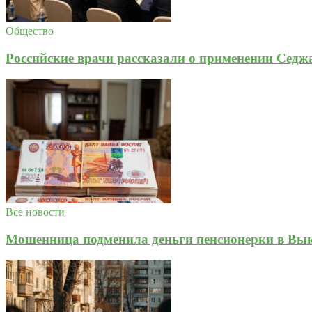
Общество
Российские врачи рассказали о применении Сед
Все новости
Мошенница подменила деньги пенсионерки в Вык