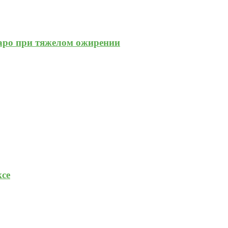
жаро при тяжелом ожирении
се