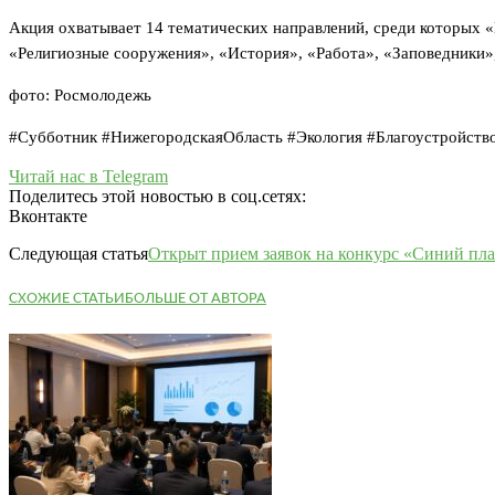
Акция охватывает 14 тематических направлений, среди которых 
«Религиозные сооружения», «История», «Работа», «Заповедники»,
фото: Росмолодежь
#Субботник #НижегородскаяОбласть #Экология #Благоустройст
Читай нас в Telegram
Поделитесь этой новостью в соц.сетях:
Вконтакте
Следующая статья
Открыт прием заявок на конкурс «Синий пла
СХОЖИЕ СТАТЬИ
БОЛЬШЕ ОТ АВТОРА