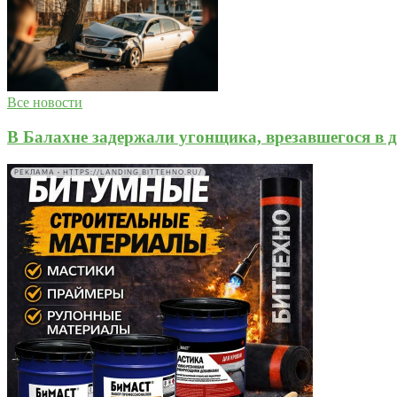
Все новости
В Балахне задержали угонщика, врезавшегося в д
РЕКЛАМА • HTTPS://LANDING.BITTEHNO.RU/