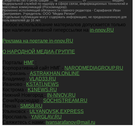
Свидетельство о регистрации __ № _____________ от _____________. выдано
Федеральной службой по надзору в сфере связи, информационных технологий и
массовых коммуникаций (Роскомнадзор).
Временно исполняющий обязанности главного редактора - Сарафанов Иван
Дмитриевич. Учредитель: ООО "Медиа Регион".
Отдельные публикации могут содержать информацию, не предназначенную для
пользователей до 16 лет.
Любое использование материалов допускается только
при наличии активной гиперссылки на
in-nnov.RU
Реклама на портале in-nnov.RU
О НАРОДНОЙ МЕДИА-ГРУППЕ
Порталы
НМГ
:
Корпоративный сайт НМГ -
NARODMEDIAGROUP.RU
Астрахань -
ASTRAKHAN.ONLINE
Владимир -
VLAD33.RU
Иваново -
KSTATI.NEWS
Кострома -
K1NEWS.RU
Нижний Новгород -
IN-NNOV.RU
Сочи/Краснодар -
SOCHISTREAM.RU
Пенза -
SMI58.RU
Ульяновск -
ULYANOVSK.EXPRESS
Ярославль -
YARGLAV.RU
Свяжитесь с нами:
ivansarafanov@mail.ru