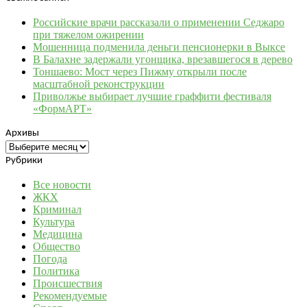
Российские врачи рассказали о применении Седжаро
при тяжелом ожирении
Мошенница подменила деньги пенсионерки в Выксе
В Балахне задержали угонщика, врезавшегося в дерево
Тоншаево: Мост через Пижму открыли после
масштабной реконструкции
Приволжье выбирает лучшие граффити фестиваля
«ФормАРТ»
Архивы
Архивы
Рубрики
Все новости
ЖКХ
Криминал
Культура
Медицина
Общество
Погода
Политика
Происшествия
Рекомендуемые