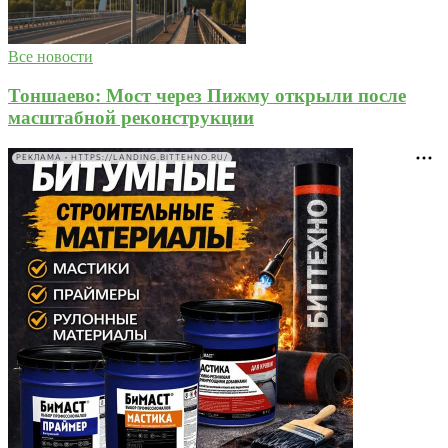
Все новости
Тоншаево: Мост через Пижму открыли после
масштабной реконструкции
РЕКЛАМА • HTTPS://LANDING.BITTEHNO.RU/