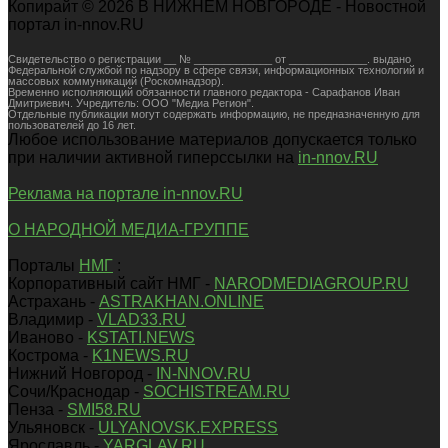
Копирайт © 2026 В НИЖНЕМ НОВГОРОДЕ - Новостной
портал in-nnov.RU
Свидетельство о регистрации __ № _____________ от _____________. выдано
Федеральной службой по надзору в сфере связи, информационных технологий и
массовых коммуникаций (Роскомнадзор).
Временно исполняющий обязанности главного редактора - Сарафанов Иван
Дмитриевич. Учредитель: ООО "Медиа Регион".
Отдельные публикации могут содержать информацию, не предназначенную для
пользователей до 16 лет.
Любое использование материалов допускается только
при наличии активной гиперссылки на
in-nnov.RU
Реклама на портале in-nnov.RU
О НАРОДНОЙ МЕДИА-ГРУППЕ
Порталы
НМГ
:
Корпоративный сайт НМГ -
NARODMEDIAGROUP.RU
Астрахань -
ASTRAKHAN.ONLINE
Владимир -
VLAD33.RU
Иваново -
KSTATI.NEWS
Кострома -
K1NEWS.RU
Нижний Новгород -
IN-NNOV.RU
Сочи/Краснодар -
SOCHISTREAM.RU
Пенза -
SMI58.RU
Ульяновск -
ULYANOVSK.EXPRESS
Ярославль -
YARGLAV.RU