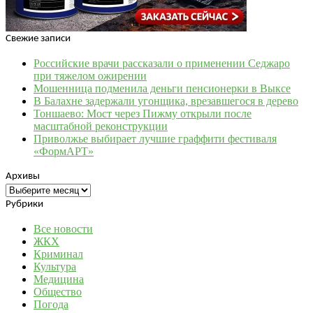
Свежие записи
Российские врачи рассказали о применении Седжаро
при тяжелом ожирении
Мошенница подменила деньги пенсионерки в Выксе
В Балахне задержали угонщика, врезавшегося в дерево
Тоншаево: Мост через Пижму открыли после
масштабной реконструкции
Приволжье выбирает лучшие граффити фестиваля
«ФормАРТ»
Архивы
Архивы
Рубрики
Все новости
ЖКХ
Криминал
Культура
Медицина
Общество
Погода