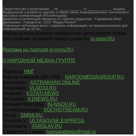
Свидетельство о регистрации __ № _____________ от _____________. выдано
Федеральной службой по надзору в сфере связи, информационных технологий и
массовых коммуникаций (Роскомнадзор).
Временно исполняющий обязанности главного редактора - Сарафанов Иван
Дмитриевич. Учредитель: ООО "Медиа Регион".
Отдельные публикации могут содержать информацию, не предназначенную для
пользователей до 16 лет.
Любое использование материалов допускается только
при наличии активной гиперссылки на
in-nnov.RU
Реклама на портале in-nnov.RU
О НАРОДНОЙ МЕДИА-ГРУППЕ
Порталы
НМГ
:
Корпоративный сайт НМГ -
NARODMEDIAGROUP.RU
Астрахань -
ASTRAKHAN.ONLINE
Владимир -
VLAD33.RU
Иваново -
KSTATI.NEWS
Кострома -
K1NEWS.RU
Нижний Новгород -
IN-NNOV.RU
Сочи/Краснодар -
SOCHISTREAM.RU
Пенза -
SMI58.RU
Ульяновск -
ULYANOVSK.EXPRESS
Ярославль -
YARGLAV.RU
Свяжитесь с нами:
ivansarafanov@mail.ru