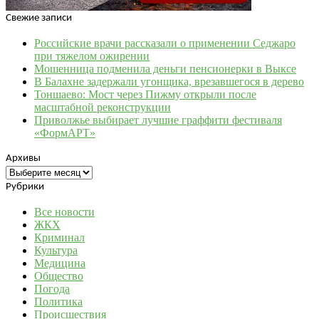
Свежие записи
Российские врачи рассказали о применении Седжаро
при тяжелом ожирении
Мошенница подменила деньги пенсионерки в Выксе
В Балахне задержали угонщика, врезавшегося в дерево
Тоншаево: Мост через Пижму открыли после
масштабной реконструкции
Приволжье выбирает лучшие граффити фестиваля
«ФормАРТ»
Архивы
Архивы
Рубрики
Все новости
ЖКХ
Криминал
Культура
Медицина
Общество
Погода
Политика
Происшествия