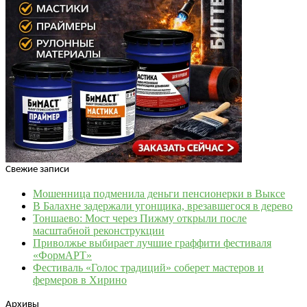
Свежие записи
Мошенница подменила деньги пенсионерки в Выксе
В Балахне задержали угонщика, врезавшегося в дерево
Тоншаево: Мост через Пижму открыли после
масштабной реконструкции
Приволжье выбирает лучшие граффити фестиваля
«ФормАРТ»
Фестиваль «Голос традиций» соберет мастеров и
фермеров в Хирино
Архивы