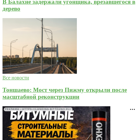
В Балахне задержали угонщика, врезавшегося в
дерево
Все новости
Тоншаево: Мост через Пижму открыли после
масштабной реконструкции
РЕКЛАМА • HTTPS://LANDING.BITTEHNO.RU/