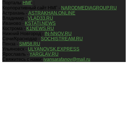
Порталы
НМГ
:
Корпоративный сайт НМГ -
NARODMEDIAGROUP.RU
Астрахань -
ASTRAKHAN.ONLINE
Владимир -
VLAD33.RU
Иваново -
KSTATI.NEWS
Кострома -
K1NEWS.RU
Нижний Новгород -
IN-NNOV.RU
Сочи/Краснодар -
SOCHISTREAM.RU
Пенза -
SMI58.RU
Ульяновск -
ULYANOVSK.EXPRESS
Ярославль -
YARGLAV.RU
Свяжитесь с нами:
ivansarafanov@mail.ru