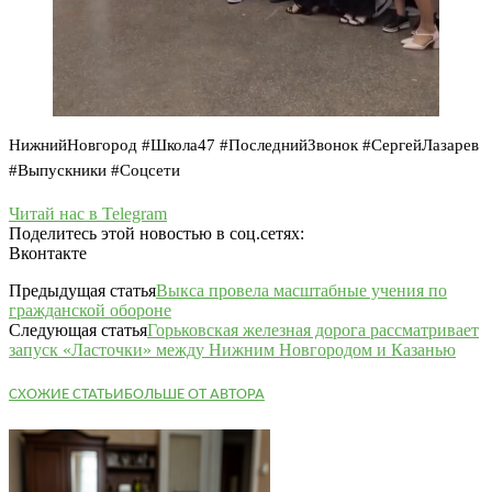
НижнийНовгород #Школа47 #ПоследнийЗвонок #СергейЛазарев
#Выпускники #Соцсети
Читай нас в Telegram
Поделитесь этой новостью в соц.сетях:
Вконтакте
Предыдущая статья
Выкса провела масштабные учения по
гражданской обороне
Следующая статья
Горьковская железная дорога рассматривает
запуск «Ласточки» между Нижним Новгородом и Казанью
СХОЖИЕ СТАТЬИ
БОЛЬШЕ ОТ АВТОРА