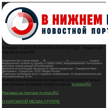
Копирайт © 2026 В НИЖНЕМ НОВГОРОДЕ - Новостной
портал in-nnov.RU
Свидетельство о регистрации __ № _____________ от _____________. выдано
Федеральной службой по надзору в сфере связи, информационных технологий и
массовых коммуникаций (Роскомнадзор).
Временно исполняющий обязанности главного редактора - Сарафанов Иван
Дмитриевич. Учредитель: ООО "Медиа Регион".
Отдельные публикации могут содержать информацию, не предназначенную для
пользователей до 16 лет.
Любое использование материалов допускается только
при наличии активной гиперссылки на
in-nnov.RU
Реклама на портале in-nnov.RU
О НАРОДНОЙ МЕДИА-ГРУППЕ