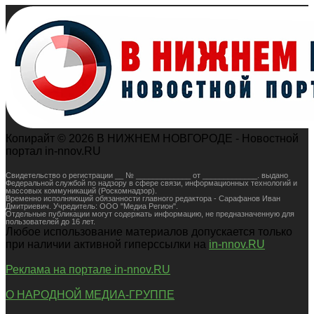
Копирайт © 2026 В НИЖНЕМ НОВГОРОДЕ - Новостной
портал in-nnov.RU
Свидетельство о регистрации __ № _____________ от _____________. выдано
Федеральной службой по надзору в сфере связи, информационных технологий и
массовых коммуникаций (Роскомнадзор).
Временно исполняющий обязанности главного редактора - Сарафанов Иван
Дмитриевич. Учредитель: ООО "Медиа Регион".
Отдельные публикации могут содержать информацию, не предназначенную для
пользователей до 16 лет.
Любое использование материалов допускается только
при наличии активной гиперссылки на
in-nnov.RU
Реклама на портале in-nnov.RU
О НАРОДНОЙ МЕДИА-ГРУППЕ