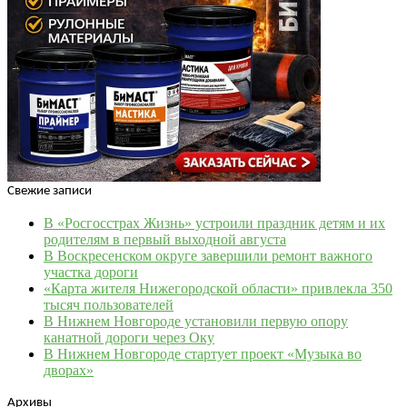
Свежие записи
В «Росгосстрах Жизнь» устроили праздник детям и их
родителям в первый выходной августа
В Воскресенском округе завершили ремонт важного
участка дороги
«Карта жителя Нижегородской области» привлекла 350
тысяч пользователей
В Нижнем Новгороде установили первую опору
канатной дороги через Оку
В Нижнем Новгороде стартует проект «Музыка во
дворах»
Архивы