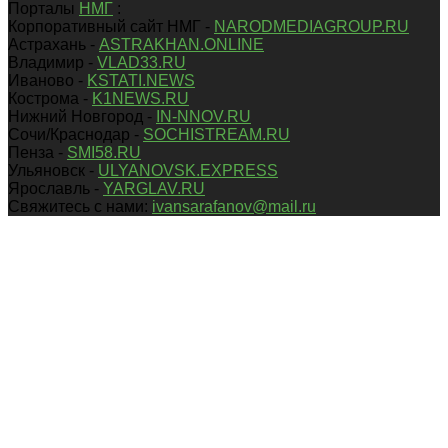
Порталы
НМГ
:
Корпоративный сайт НМГ -
NARODMEDIAGROUP.RU
Астрахань -
ASTRAKHAN.ONLINE
Владимир -
VLAD33.RU
Иваново -
KSTATI.NEWS
Кострома -
K1NEWS.RU
Нижний Новгород -
IN-NNOV.RU
Сочи/Краснодар -
SOCHISTREAM.RU
Пенза -
SMI58.RU
Ульяновск -
ULYANOVSK.EXPRESS
Ярославль -
YARGLAV.RU
Свяжитесь с нами:
ivansarafanov@mail.ru