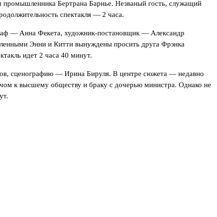
дом промышленника Бертрана Барнье. Незваный гость, служащий
родолжительность спектакля — 2 часа.
граф — Анна Фекета, художник-постановщик — Александр
любленными Энни и Китти вынуждены просить друга Фрэнка
такль идет 2 часа 40 минут.
зов, сценографию — Ирина Бируля. В центре сюжета — недавно
чом к высшему обществу и браку с дочерью министра. Однако не
ут.