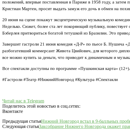
положений, впервые поставленная в Париже в 1958 году, а затем
Кристиан Мартен, просит выдать замуж его дочь в обмен на пох
20 июня на сцене покажут эксцентрическую музыкальную комеди
Неделько. Сюжет, более ста лет покоряющий публику, повествует
Бэберлея притвориться богатой тетушкой из Бразилии. Это привод
Завершит гастроли 21 июня комедия «Д-Р» по пьесе Б. Нушича 
разбогатевший коммерсант Живота Цвийович, для которого дипло
все можно купить за деньги, что приводит к динамичным и музы
Все спектакли доступны по программе «Пушкинская карта» (12+)
#Гастроли #Театр #НижнийНовгород #Культура #Спектакли
Читай нас в Telegram
Поделитесь этой новостью в соц.сетях:
Вконтакте
Предыдущая статья
Нижний Новгород встал в 9-балльных проб
Следующая статья
Заксобрание Нижнего Новгорода окажет пр