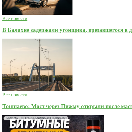
Все новости
В Балахне задержали угонщика, врезавшегося в д
Все новости
Тоншаево: Мост через Пижму открыли после мас
РЕКЛАМА • HTTPS://LANDING.BITTEHNO.RU/