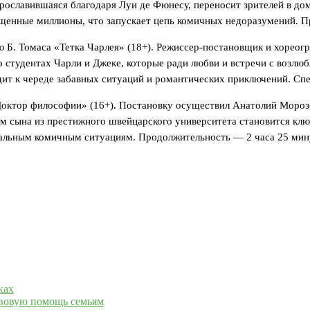
 прославившаяся благодаря Луи де Фюнесу, переносит зрителей в 
ищенные миллионы, что запускает цепь комичных недоразумений. П
ю Б. Томаса «Тетка Чарлея» (18+). Режиссер-постановщик и хорео
 о студентах Чарли и Джеке, которые ради любви и встречи с воз
ит к череде забавных ситуаций и романтических приключений. Спек
«Доктор философии» (16+). Постановку осуществил Анатолий Моро
м сына из престижного швейцарского университета становится клю
кальным комичным ситуациям. Продолжительность — 2 часа 25 мин
.
ках
авовую помощь семьям