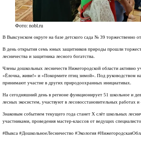
Фото: nobl.ru
В Выксунском округе на базе детского сада № 39 торжественно о
В день открытия семь юных защитников природы прошли торжест
лесничества и защитника лесного богатства.
Члены дошкольных лесничеств Нижегородской области активно уча
«Ёлочка, живи!» и «Покормите птиц зимой». Под руководством на
принимают участие в других природоохранных инициативах.
На сегодняшний день в регионе функционирует 51 школьное и де
лесных экосистем, участвуют в лесовосстановительных работах и
Знаковым событием текущего года станет X слёт школьных лесни
участниками, проведения мастер-классов от ведущих специалистов
#Выкса #ДошкольноеЛесничество #Экология #НижегородскаяОб