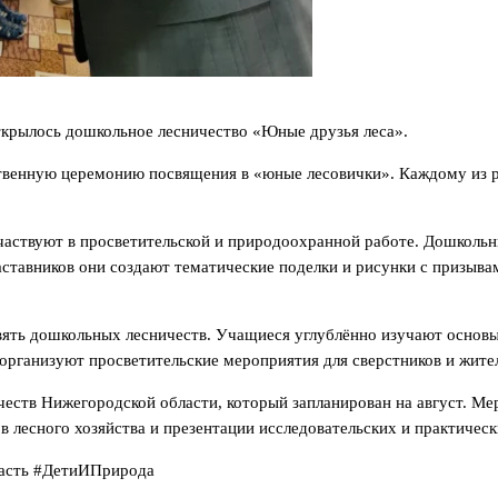
ткрылось дошкольное лесничество «Юные друзья леса».
венную церемонию посвящения в «юные лесовички». Каждому из ре
ствуют в просветительской и природоохранной работе. Дошкольник
ставников они создают тематические поделки и рисунки с призывам
вять дошкольных лесничеств. Учащиеся углублённо изучают основы
 организуют просветительские мероприятия для сверстников и жите
честв Нижегородской области, который запланирован на август. М
 лесного хозяйства и презентации исследовательских и практическ
ласть #ДетиИПрирода