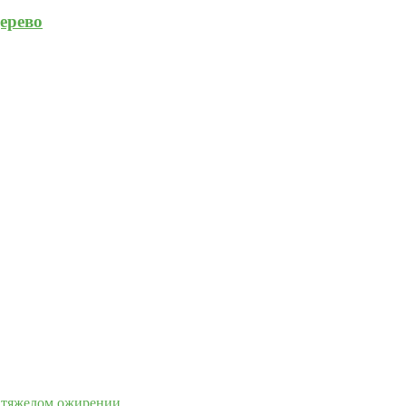
ерево
и тяжелом ожирении