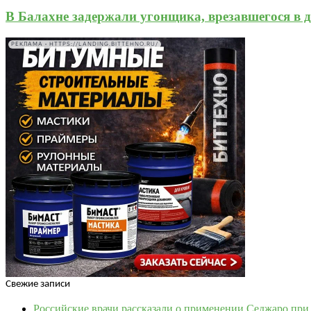
В Балахне задержали угонщика, врезавшегося в д
РЕКЛАМА • HTTPS://LANDING.BITTEHNO.RU/
Свежие записи
Российские врачи рассказали о применении Седжаро пр