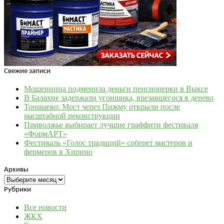
Свежие записи
Мошенница подменила деньги пенсионерки в Выксе
В Балахне задержали угонщика, врезавшегося в дерево
Тоншаево: Мост через Пижму открыли после
масштабной реконструкции
Приволжье выбирает лучшие граффити фестиваля
«ФормАРТ»
Фестиваль «Голос традиций» соберет мастеров и
фермеров в Хирино
Архивы
Архивы
Рубрики
Все новости
ЖКХ