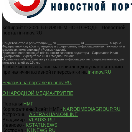
Копирайт © 2026 В НИЖНЕМ НОВГОРОДЕ - Новостной
портал in-nnov.RU
Свидетельство о регистрации __ № _____________ от _____________. выдано
Федеральной службой по надзору в сфере связи, информационных технологий и
массовых коммуникаций (Роскомнадзор).
Временно исполняющий обязанности главного редактора - Сарафанов Иван
Дмитриевич. Учредитель: ООО "Медиа Регион".
Отдельные публикации могут содержать информацию, не предназначенную для
пользователей до 16 лет.
Любое использование материалов допускается только
при наличии активной гиперссылки на
in-nnov.RU
Реклама на портале in-nnov.RU
О НАРОДНОЙ МЕДИА-ГРУППЕ
Порталы
НМГ
:
Корпоративный сайт НМГ -
NARODMEDIAGROUP.RU
Астрахань -
ASTRAKHAN.ONLINE
Владимир -
VLAD33.RU
Иваново -
KSTATI.NEWS
Кострома -
K1NEWS.RU