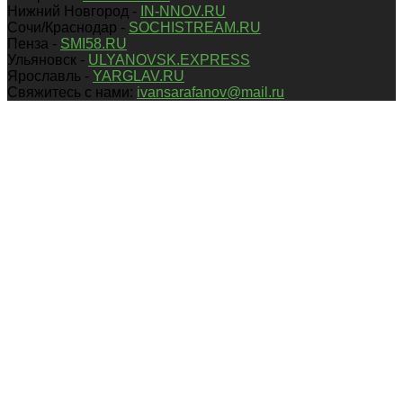
Нижний Новгород -
IN-NNOV.RU
Сочи/Краснодар -
SOCHISTREAM.RU
Пенза -
SMI58.RU
Ульяновск -
ULYANOVSK.EXPRESS
Ярославль -
YARGLAV.RU
Свяжитесь с нами:
ivansarafanov@mail.ru