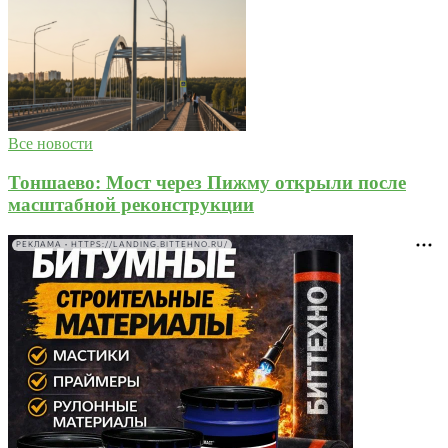
Все новости
Тоншаево: Мост через Пижму открыли после
масштабной реконструкции
РЕКЛАМА • HTTPS://LANDING.BITTEHNO.RU/