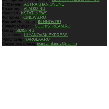
Астрахань -
ASTRAKHAN.ONLINE
Владимир -
VLAD33.RU
Иваново -
KSTATI.NEWS
Кострома -
K1NEWS.RU
Нижний Новгород -
IN-NNOV.RU
Сочи/Краснодар -
SOCHISTREAM.RU
Пенза -
SMI58.RU
Ульяновск -
ULYANOVSK.EXPRESS
Ярославль -
YARGLAV.RU
Свяжитесь с нами:
ivansarafanov@mail.ru