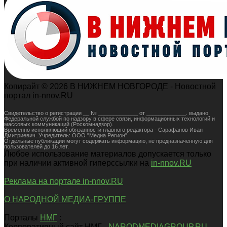
Копирайт © 2026 В НИЖНЕМ НОВГОРОДЕ - Новостной
портал in-nnov.RU
Свидетельство о регистрации __ № _____________ от _____________. выдано
Федеральной службой по надзору в сфере связи, информационных технологий и
массовых коммуникаций (Роскомнадзор).
Временно исполняющий обязанности главного редактора - Сарафанов Иван
Дмитриевич. Учредитель: ООО "Медиа Регион".
Отдельные публикации могут содержать информацию, не предназначенную для
пользователей до 16 лет.
Любое использование материалов допускается только
при наличии активной гиперссылки на
in-nnov.RU
Реклама на портале in-nnov.RU
О НАРОДНОЙ МЕДИА-ГРУППЕ
Порталы
НМГ
:
Корпоративный сайт НМГ -
NARODMEDIAGROUP.RU