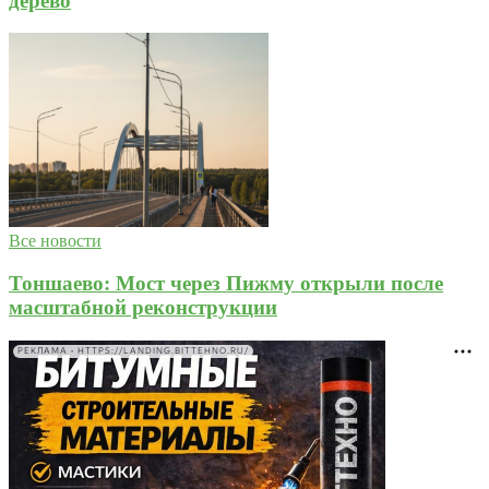
дерево
Все новости
Тоншаево: Мост через Пижму открыли после
масштабной реконструкции
РЕКЛАМА • HTTPS://LANDING.BITTEHNO.RU/