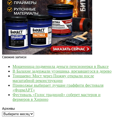
Свежие записи
Мошенница подменила деньги пенсионерки в Выксе
В Балахне задержали угонщика, врезавшегося в дерево
Тоншаево: Мост через Пижму открыли после
масштабной реконструкции
Приволжье выбирает лучшие граффити фестиваля
«ФормАРТ»
Фестиваль «Голос традиций» соберет мастеров и
фермеров в Хирино
Архивы
Архивы