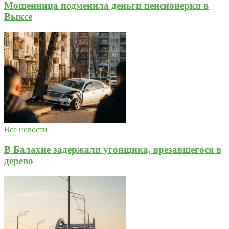
Мошенница подменила деньги пенсионерки в
Выксе
Все новости
В Балахне задержали угонщика, врезавшегося в
дерево