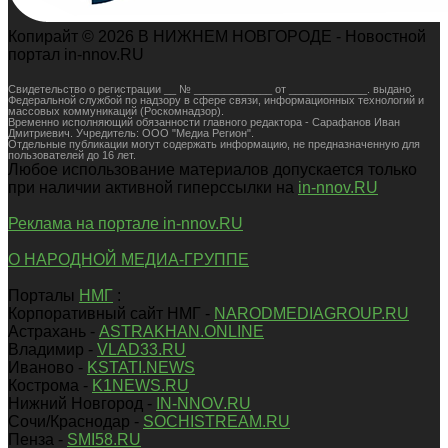
Копирайт © 2026 В НИЖНЕМ НОВГОРОДЕ - Новостной
портал in-nnov.RU
Свидетельство о регистрации __ № _____________ от _____________. выдано
Федеральной службой по надзору в сфере связи, информационных технологий и
массовых коммуникаций (Роскомнадзор).
Временно исполняющий обязанности главного редактора - Сарафанов Иван
Дмитриевич. Учредитель: ООО "Медиа Регион".
Отдельные публикации могут содержать информацию, не предназначенную для
пользователей до 16 лет.
Любое использование материалов допускается только
при наличии активной гиперссылки на
in-nnov.RU
Реклама на портале in-nnov.RU
О НАРОДНОЙ МЕДИА-ГРУППЕ
Порталы
НМГ
:
Корпоративный сайт НМГ -
NARODMEDIAGROUP.RU
Астрахань -
ASTRAKHAN.ONLINE
Владимир -
VLAD33.RU
Иваново -
KSTATI.NEWS
Кострома -
K1NEWS.RU
Нижний Новгород -
IN-NNOV.RU
Сочи/Краснодар -
SOCHISTREAM.RU
Пенза -
SMI58.RU