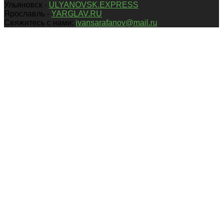
Ульяновск -
ULYANOVSK.EXPRESS
Ярославль -
YARGLAV.RU
Свяжитесь с нами:
ivansarafanov@mail.ru