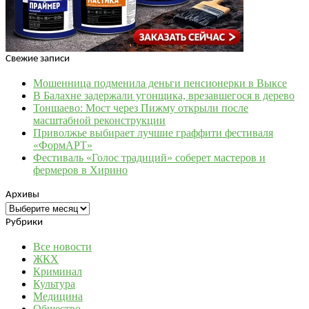
Свежие записи
Мошенница подменила деньги пенсионерки в Выксе
В Балахне задержали угонщика, врезавшегося в дерево
Тоншаево: Мост через Пижму открыли после
масштабной реконструкции
Приволжье выбирает лучшие граффити фестиваля
«ФормАРТ»
Фестиваль «Голос традиций» соберет мастеров и
фермеров в Хирино
Архивы
Архивы
Рубрики
Все новости
ЖКХ
Криминал
Культура
Медицина
Общество