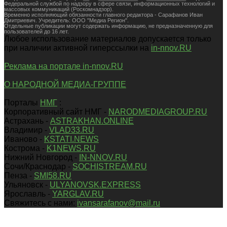
Федеральной службой по надзору в сфере связи, информационных технологий и
массовых коммуникаций (Роскомнадзор).
Временно исполняющий обязанности главного редактора - Сарафанов Иван
Дмитриевич. Учредитель: ООО "Медиа Регион".
Отдельные публикации могут содержать информацию, не предназначенную для
пользователей до 16 лет.
Любое использование материалов допускается только
при наличии активной гиперссылки на
in-nnov.RU
Реклама на портале in-nnov.RU
О НАРОДНОЙ МЕДИА-ГРУППЕ
Порталы
НМГ
:
Корпоративный сайт НМГ -
NARODMEDIAGROUP.RU
Астрахань -
ASTRAKHAN.ONLINE
Владимир -
VLAD33.RU
Иваново -
KSTATI.NEWS
Кострома -
K1NEWS.RU
Нижний Новгород -
IN-NNOV.RU
Сочи/Краснодар -
SOCHISTREAM.RU
Пенза -
SMI58.RU
Ульяновск -
ULYANOVSK.EXPRESS
Ярославль -
YARGLAV.RU
Свяжитесь с нами:
ivansarafanov@mail.ru