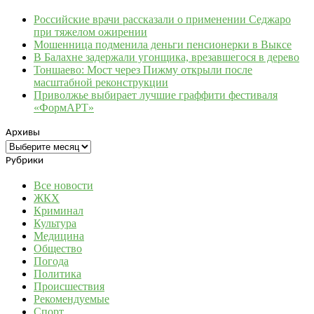
Российские врачи рассказали о применении Седжаро
при тяжелом ожирении
Мошенница подменила деньги пенсионерки в Выксе
В Балахне задержали угонщика, врезавшегося в дерево
Тоншаево: Мост через Пижму открыли после
масштабной реконструкции
Приволжье выбирает лучшие граффити фестиваля
«ФормАРТ»
Архивы
Архивы
Рубрики
Все новости
ЖКХ
Криминал
Культура
Медицина
Общество
Погода
Политика
Происшествия
Рекомендуемые
Спорт