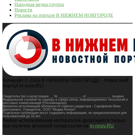
Народная медиа-группа
Новости
Реклама на портале В НИЖНЕМ НОВГОРОДЕ
Копирайт © 2026 В НИЖНЕМ НОВГОРОДЕ - Новостной
портал in-nnov.RU
Свидетельство о регистрации __ № _____________ от _____________. выдано
Федеральной службой по надзору в сфере связи, информационных технологий и
массовых коммуникаций (Роскомнадзор).
Временно исполняющий обязанности главного редактора - Сарафанов Иван
Дмитриевич. Учредитель: ООО "Медиа Регион".
Отдельные публикации могут содержать информацию, не предназначенную для
пользователей до 16 лет.
Любое использование материалов допускается только
при наличии активной гиперссылки на
in-nnov.RU