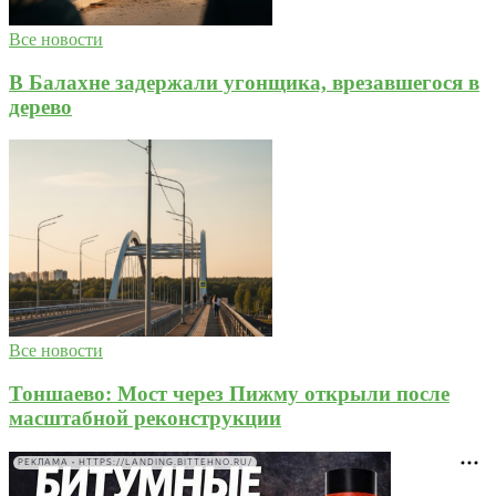
Все новости
В Балахне задержали угонщика, врезавшегося в
дерево
Все новости
Тоншаево: Мост через Пижму открыли после
масштабной реконструкции
РЕКЛАМА • HTTPS://LANDING.BITTEHNO.RU/