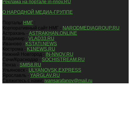
Реклама на портале in-nnov.RU
О НАРОДНОЙ МЕДИА-ГРУППЕ
Порталы
НМГ
:
Корпоративный сайт НМГ -
NARODMEDIAGROUP.RU
Астрахань -
ASTRAKHAN.ONLINE
Владимир -
VLAD33.RU
Иваново -
KSTATI.NEWS
Кострома -
K1NEWS.RU
Нижний Новгород -
IN-NNOV.RU
Сочи/Краснодар -
SOCHISTREAM.RU
Пенза -
SMI58.RU
Ульяновск -
ULYANOVSK.EXPRESS
Ярославль -
YARGLAV.RU
Свяжитесь с нами:
ivansarafanov@mail.ru