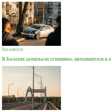
Все новости
В Балахне задержали угонщика, врезавшегося в д