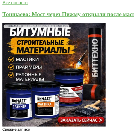
Все новости
Тоншаево: Мост через Пижму открыли после мас
РЕКЛАМА • HTTPS://LANDING.BITTEHNO.RU/
Свежие записи