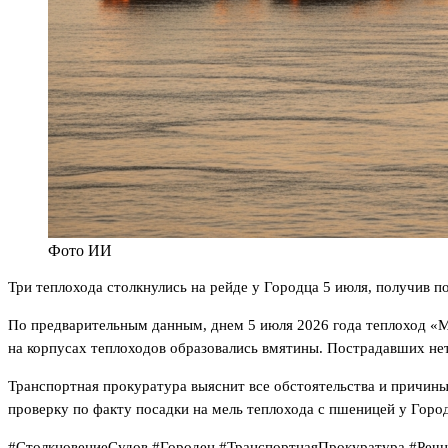
Фото ИИ
Три теплохода столкнулись на рейде у Городца 5 июля, получив 
По предварительным данным, днем 5 июля 2026 года теплоход «Ми
на корпусах теплоходов образовались вмятины. Пострадавших нет
Транспортная прокуратура выяснит все обстоятельства и причин
проверку по факту посадки на мель теплохода с пшеницей у Город
#СтолкновениеСудов #Городец #ТранспортнаяПрокуратура #Реч