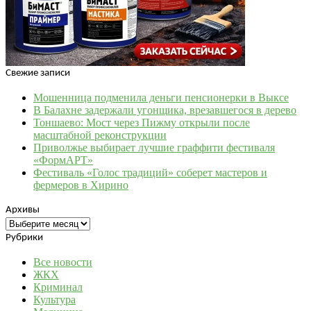
Свежие записи
Мошенница подменила деньги пенсионерки в Выксе
В Балахне задержали угонщика, врезавшегося в дерево
Тоншаево: Мост через Пижму открыли после
масштабной реконструкции
Приволжье выбирает лучшие граффити фестиваля
«ФормАРТ»
Фестиваль «Голос традиций» соберет мастеров и
фермеров в Хирино
Архивы
Архивы
Рубрики
Все новости
ЖКХ
Криминал
Культура