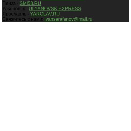
Пенза -
SMI58.RU
Ульяновск -
ULYANOVSK.EXPRESS
Ярославль -
YARGLAV.RU
Свяжитесь с нами:
ivansarafanov@mail.ru