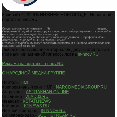
Копирайт © 2026 В НИЖНЕМ НОВГОРОДЕ - Новостной
портал in-nnov.RU
Свидетельство о регистрации __ № _____________ от _____________. выдано
Федеральной службой по надзору в сфере связи, информационных технологий и
массовых коммуникаций (Роскомнадзор).
Временно исполняющий обязанности главного редактора - Сарафанов Иван
Дмитриевич. Учредитель: ООО "Медиа Регион".
Отдельные публикации могут содержать информацию, не предназначенную для
пользователей до 16 лет.
Любое использование материалов допускается только
при наличии активной гиперссылки на
in-nnov.RU
Реклама на портале in-nnov.RU
О НАРОДНОЙ МЕДИА-ГРУППЕ
Порталы
НМГ
:
Корпоративный сайт НМГ -
NARODMEDIAGROUP.RU
Астрахань -
ASTRAKHAN.ONLINE
Владимир -
VLAD33.RU
Иваново -
KSTATI.NEWS
Кострома -
K1NEWS.RU
Нижний Новгород -
IN-NNOV.RU
Сочи/Краснодар -
SOCHISTREAM.RU