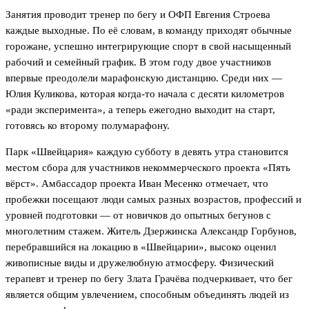
Занятия проводит тренер по бегу и ОФП Евгения Строева
каждые выходные. По её словам, в команду приходят обычные
горожане, успешно интегрирующие спорт в свой насыщенный
рабочий и семейный график. В этом году двое участников
впервые преодолели марафонскую дистанцию. Среди них —
Юлия Куликова, которая когда-то начала с десяти километров
«ради эксперимента», а теперь ежегодно выходит на старт,
готовясь ко второму полумарафону.
Парк «Швейцария» каждую субботу в девять утра становится
местом сбора для участников некоммерческого проекта «Пять
вёрст». Амбассадор проекта Иван Месенко отмечает, что
пробежки посещают люди самых разных возрастов, профессий и
уровней подготовки — от новичков до опытных бегунов с
многолетним стажем. Житель Дзержинска Александр Горбунов,
перебравшийся на локацию в «Швейцарии», высоко оценил
живописные виды и дружелюбную атмосферу. Физический
терапевт и тренер по бегу Злата Грачёва подчеркивает, что бег
является общим увлечением, способным объединять людей из