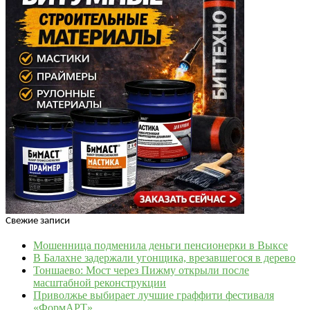
Свежие записи
Мошенница подменила деньги пенсионерки в Выксе
В Балахне задержали угонщика, врезавшегося в дерево
Тоншаево: Мост через Пижму открыли после
масштабной реконструкции
Приволжье выбирает лучшие граффити фестиваля
«ФормАРТ»