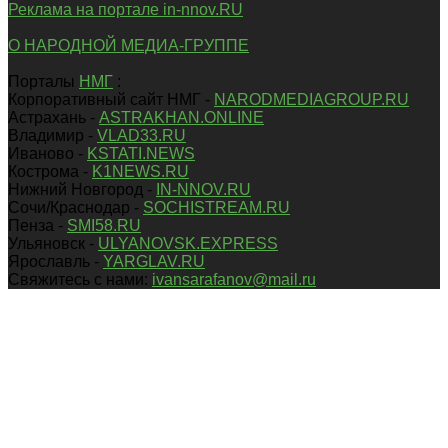
Реклама на портале in-nnov.RU
О НАРОДНОЙ МЕДИА-ГРУППЕ
Порталы
НМГ
:
Корпоративный сайт НМГ -
NARODMEDIAGROUP.RU
Астрахань -
ASTRAKHAN.ONLINE
Владимир -
VLAD33.RU
Иваново -
KSTATI.NEWS
Кострома -
K1NEWS.RU
Нижний Новгород -
IN-NNOV.RU
Сочи/Краснодар -
SOCHISTREAM.RU
Пенза -
SMI58.RU
Ульяновск -
ULYANOVSK.EXPRESS
Ярославль -
YARGLAV.RU
Свяжитесь с нами:
ivansarafanov@mail.ru