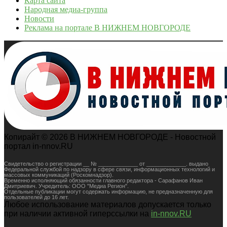
Карта сайта
Народная медиа-группа
Новости
Реклама на портале В НИЖНЕМ НОВГОРОДЕ
Копирайт © 2026 В НИЖНЕМ НОВГОРОДЕ - Новостной
портал in-nnov.RU
Свидетельство о регистрации __ № _____________ от _____________. выдано
Федеральной службой по надзору в сфере связи, информационных технологий и
массовых коммуникаций (Роскомнадзор).
Временно исполняющий обязанности главного редактора - Сарафанов Иван
Дмитриевич. Учредитель: ООО "Медиа Регион".
Отдельные публикации могут содержать информацию, не предназначенную для
пользователей до 16 лет.
Любое использование материалов допускается только
при наличии активной гиперссылки на
in-nnov.RU