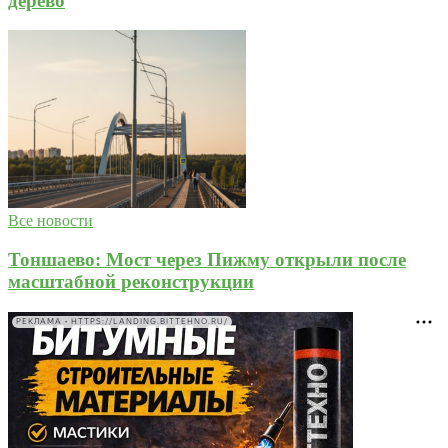
дерево
Все новости
Тоншаево: Мост через Пижму открыли после
масштабной реконструкции
РЕКЛАМА • HTTPS://LANDING.BITTEHNO.RU/