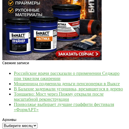
Свежие записи
Российские врачи рассказали о применении Седжаро
при тяжелом ожирении
Мошенница подменила деньги пенсионерки в Выксе
В Балахне задержали угонщика, врезавшегося в дерево
Тоншаево: Мост через Пижму открыли после
масштабной реконструкции
Приволжье выбирает лучшие граффити фестиваля
«ФормАРТ»
Архивы
Архивы