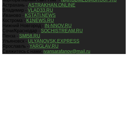
Астрахань -
ASTRAKHAN.ONLINE
Владимир -
VLAD33.RU
Иваново -
KSTATI.NEWS
Кострома -
K1NEWS.RU
Нижний Новгород -
IN-NNOV.RU
Сочи/Краснодар -
SOCHISTREAM.RU
Пенза -
SMI58.RU
Ульяновск -
ULYANOVSK.EXPRESS
Ярославль -
YARGLAV.RU
Свяжитесь с нами:
ivansarafanov@mail.ru