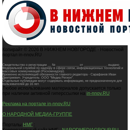
Копирайт © 2026 В НИЖНЕМ НОВГОРОДЕ - Новостной
портал in-nnov.RU
Свидетельство о регистрации __ № _____________ от _____________. выдано
Федеральной службой по надзору в сфере связи, информационных технологий и
массовых коммуникаций (Роскомнадзор).
Временно исполняющий обязанности главного редактора - Сарафанов Иван
Дмитриевич. Учредитель: ООО "Медиа Регион".
Отдельные публикации могут содержать информацию, не предназначенную для
пользователей до 16 лет.
Любое использование материалов допускается только
при наличии активной гиперссылки на
in-nnov.RU
Реклама на портале in-nnov.RU
О НАРОДНОЙ МЕДИА-ГРУППЕ
Порталы
НМГ
:
Корпоративный сайт НМГ -
NARODMEDIAGROUP.RU