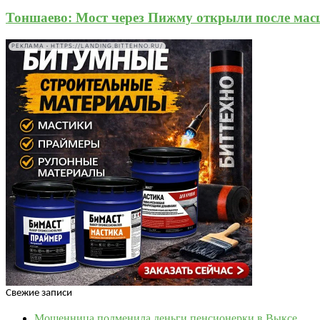
Тоншаево: Мост через Пижму открыли после мас
РЕКЛАМА • HTTPS://LANDING.BITTEHNO.RU/
Свежие записи
Мошенница подменила деньги пенсионерки в Выксе