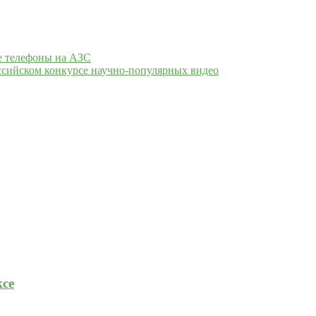
е телефоны на АЗС
сийском конкурсе научно-популярных видео
се