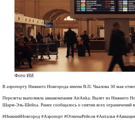
Фото ИИ
В аэропорту Нижнего Новгорода имени В.П. Чкалова 30 мая отме
Перелеты выполняла авиакомпания AirAnka. Вылет из Нижнего Нов
Шарм-Эль-Шейха. Ранее сообщалось о снятии всех ограничений в
#НижнийНовгород #Аэропорт #ОтменаРейсов #Анталья #Авиаци