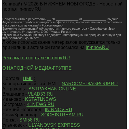
Копирайт © 2026 В НИЖНЕМ НОВГОРОДЕ - Новостной
портал in-nnov.RU
Свидетельство о регистрации __ № _____________ от _____________. выдано
Федеральной службой по надзору в сфере связи, информационных технологий и
массовых коммуникаций (Роскомнадзор).
Временно исполняющий обязанности главного редактора - Сарафанов Иван
Дмитриевич. Учредитель: ООО "Медиа Регион".
Отдельные публикации могут содержать информацию, не предназначенную для
пользователей до 16 лет.
Любое использование материалов допускается только
при наличии активной гиперссылки на
in-nnov.RU
Реклама на портале in-nnov.RU
О НАРОДНОЙ МЕДИА-ГРУППЕ
Порталы
НМГ
:
Корпоративный сайт НМГ -
NARODMEDIAGROUP.RU
Астрахань -
ASTRAKHAN.ONLINE
Владимир -
VLAD33.RU
Иваново -
KSTATI.NEWS
Кострома -
K1NEWS.RU
Нижний Новгород -
IN-NNOV.RU
Сочи/Краснодар -
SOCHISTREAM.RU
Пенза -
SMI58.RU
Ульяновск -
ULYANOVSK.EXPRESS