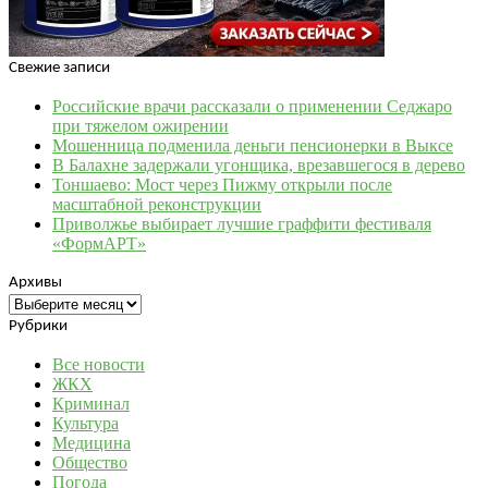
Свежие записи
Российские врачи рассказали о применении Седжаро
при тяжелом ожирении
Мошенница подменила деньги пенсионерки в Выксе
В Балахне задержали угонщика, врезавшегося в дерево
Тоншаево: Мост через Пижму открыли после
масштабной реконструкции
Приволжье выбирает лучшие граффити фестиваля
«ФормАРТ»
Архивы
Архивы
Рубрики
Все новости
ЖКХ
Криминал
Культура
Медицина
Общество
Погода