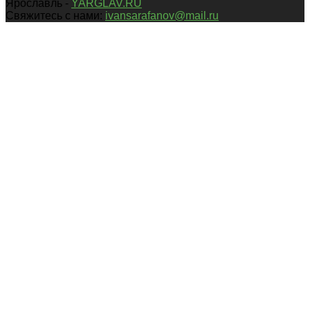
Ярославль -
YARGLAV.RU
Свяжитесь с нами:
ivansarafanov@mail.ru