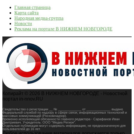
Главная страница
Карта сайта
Народная медиа-группа
Новости
Реклама на портале В НИЖНЕМ НОВГОРОДЕ
Копирайт © 2026 В НИЖНЕМ НОВГОРОДЕ - Новостной
портал in-nnov.RU
Свидетельство о регистрации __ № _____________ от _____________. выдано
Федеральной службой по надзору в сфере связи, информационных технологий и
массовых коммуникаций (Роскомнадзор).
Временно исполняющий обязанности главного редактора - Сарафанов Иван
Дмитриевич. Учредитель: ООО "Медиа Регион".
Отдельные публикации могут содержать информацию, не предназначенную для
пользователей до 16 лет.
Любое использование материалов допускается только