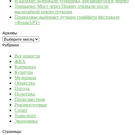
В Балахне задержали угонщика, врезавшегося в дерево
Тоншаево: Мост через Пижму открыли после
масштабной реконструкции
Приволжье выбирает лучшие граффити фестиваля
«ФормАРТ»
Архивы
Архивы
Рубрики
Все новости
ЖКХ
Криминал
Культура
Медицина
Общество
Погода
Политика
Происшествия
Рекомендуемые
Спорт
Транспорт
Экономика
Страницы