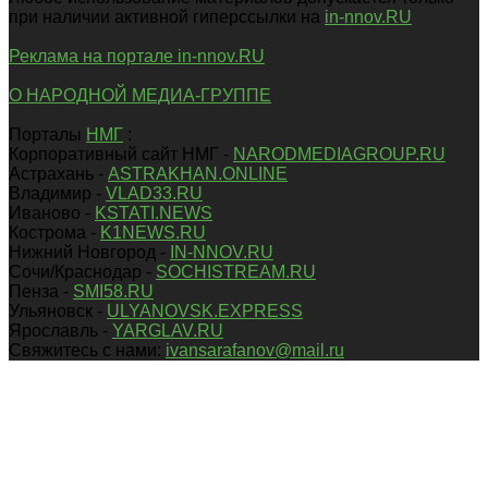
при наличии активной гиперссылки на
in-nnov.RU
Реклама на портале in-nnov.RU
О НАРОДНОЙ МЕДИА-ГРУППЕ
Порталы
НМГ
:
Корпоративный сайт НМГ -
NARODMEDIAGROUP.RU
Астрахань -
ASTRAKHAN.ONLINE
Владимир -
VLAD33.RU
Иваново -
KSTATI.NEWS
Кострома -
K1NEWS.RU
Нижний Новгород -
IN-NNOV.RU
Сочи/Краснодар -
SOCHISTREAM.RU
Пенза -
SMI58.RU
Ульяновск -
ULYANOVSK.EXPRESS
Ярославль -
YARGLAV.RU
Свяжитесь с нами:
ivansarafanov@mail.ru