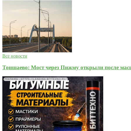
Все новости
Тоншаево: Мост через Пижму открыли после мас
РЕКЛАМА • HTTPS://LANDING.BITTEHNO.RU/