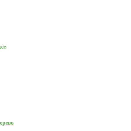
се
ерево