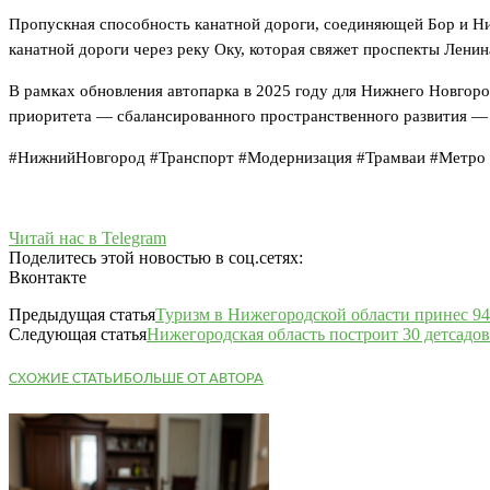
Пропускная способность канатной дороги, соединяющей Бор и Ниж
канатной дороги через реку Оку, которая свяжет проспекты Лени
В рамках обновления автопарка в 2025 году для Нижнего Новгоро
приоритета — сбалансированного пространственного развития —
#НижнийНовгород #Транспорт #Модернизация #Трамваи #Метро
Читай нас в Telegram
Поделитесь этой новостью в соц.сетях:
Вконтакте
Предыдущая статья
Туризм в Нижегородской области принес 94
Следующая статья
Нижегородская область построит 30 детсадов
СХОЖИЕ СТАТЬИ
БОЛЬШЕ ОТ АВТОРА