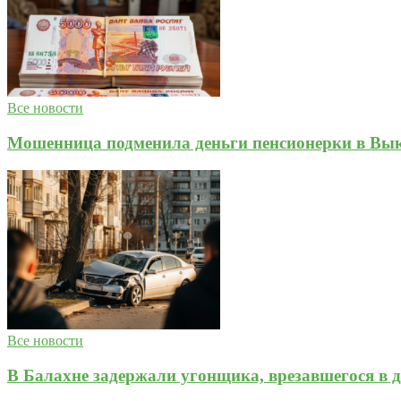
Все новости
Мошенница подменила деньги пенсионерки в Вык
Все новости
В Балахне задержали угонщика, врезавшегося в д