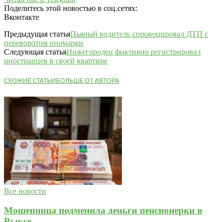
Поделитесь этой новостью в соц.сетях:
Вконтакте
Предыдущая статья
Пьяный водитель спровоцировал ДТП с
переворотом иномарки
Следующая статья
Нижегородец фиктивно регистрировал
иностранцев в своей квартире
СХОЖИЕ СТАТЬИ
БОЛЬШЕ ОТ АВТОРА
Все новости
Мошенница подменила деньги пенсионерки в
Выксе