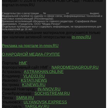
Копирайт © 2026 В НИЖНЕМ НОВГОРОДЕ - Новостной
портал in-nnov.RU
Свидетельство о регистрации __ № _____________ от _____________. выдано
Федеральной службой по надзору в сфере связи, информационных технологий и
массовых коммуникаций (Роскомнадзор).
Временно исполняющий обязанности главного редактора - Сарафанов Иван
Дмитриевич. Учредитель: ООО "Медиа Регион".
Отдельные публикации могут содержать информацию, не предназначенную для
пользователей до 16 лет.
Любое использование материалов допускается только
при наличии активной гиперссылки на
in-nnov.RU
Реклама на портале in-nnov.RU
О НАРОДНОЙ МЕДИА-ГРУППЕ
Порталы
НМГ
:
Корпоративный сайт НМГ -
NARODMEDIAGROUP.RU
Астрахань -
ASTRAKHAN.ONLINE
Владимир -
VLAD33.RU
Иваново -
KSTATI.NEWS
Кострома -
K1NEWS.RU
Нижний Новгород -
IN-NNOV.RU
Сочи/Краснодар -
SOCHISTREAM.RU
Пенза -
SMI58.RU
Ульяновск -
ULYANOVSK.EXPRESS
Ярославль -
YARGLAV.RU