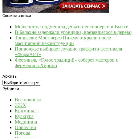
Свежие записи
Мошенница подменила деньги пенсионерки в Выксе
В Балахне задержали угонщика, врезавшегося в дерево
Тоншаево: Мост через Пижму открыли после
масштабной реконструкции
Приволжье выбирает лучшие граффити фестиваля
«ФормАРТ»
Фестиваль «Голос традиций» соберет мастеров и
фермеров в Хирино
Архивы
Архивы
Рубрики
Все новости
ЖКХ
Криминал
Культура
Медицина
Общество
Погода