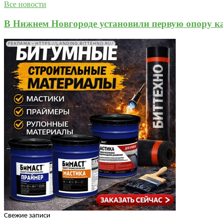
Все новости
В Нижнем Новгороде установили первую опору ка
РЕКЛАМА • HTTPS://LANDING.BITTEHNO.RU/
Свежие записи