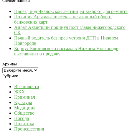
Свежие записи
Проезд под Чкаловской лестницей закроют для ремонта
Полиция Арзамаса пресекла незаконный оборот
банковских карт
Айрат Ахметшин покинул пост главы нижегородского
СК
Пьяный водитель без прав устроил ДТП в Нижнем
Новгороде
Корпус Блиновского пассажа в Нижнем Новгороде
выставили на продажу
Архивы
Архивы
Рубрики
Все новости
ЖКХ
Криминал
Культура
Медицина
Общество
Погода
Политика
Происшествия