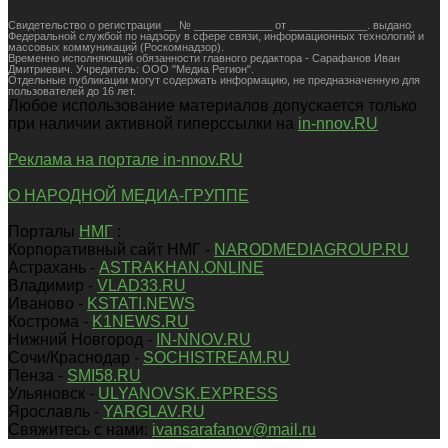
Свидетельство о регистрации __ № _____________ от _____________. выдано
Федеральной службой по надзору в сфере связи, информационных технологий и
массовых коммуникаций (Роскомнадзор).
Временно исполняющий обязанности главного редактора - Сарафанов Иван
Дмитриевич. Учредитель: ООО "Медиа Регион".
Отдельные публикации могут содержать информацию, не предназначенную для
пользователей до 16 лет.
Любое использование материалов допускается только
при наличии активной гиперссылки на
in-nnov.RU
Реклама на портале in-nnov.RU
О НАРОДНОЙ МЕДИА-ГРУППЕ
Порталы
НМГ
:
Корпоративный сайт НМГ -
NARODMEDIAGROUP.RU
Астрахань -
ASTRAKHAN.ONLINE
Владимир -
VLAD33.RU
Иваново -
KSTATI.NEWS
Кострома -
K1NEWS.RU
Нижний Новгород -
IN-NNOV.RU
Сочи/Краснодар -
SOCHISTREAM.RU
Пенза -
SMI58.RU
Ульяновск -
ULYANOVSK.EXPRESS
Ярославль -
YARGLAV.RU
Свяжитесь с нами:
ivansarafanov@mail.ru