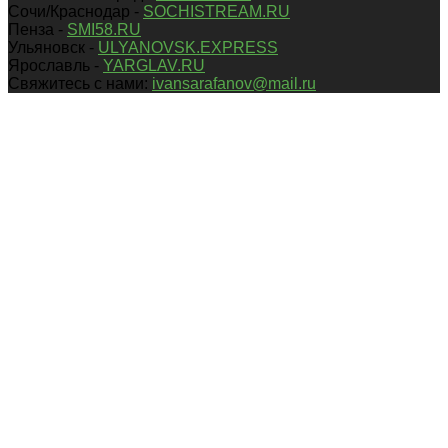
Сочи/Краснодар -
SOCHISTREAM.RU
Пенза -
SMI58.RU
Ульяновск -
ULYANOVSK.EXPRESS
Ярославль -
YARGLAV.RU
Свяжитесь с нами:
ivansarafanov@mail.ru