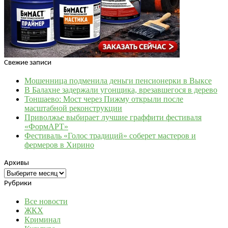
Свежие записи
Мошенница подменила деньги пенсионерки в Выксе
В Балахне задержали угонщика, врезавшегося в дерево
Тоншаево: Мост через Пижму открыли после
масштабной реконструкции
Приволжье выбирает лучшие граффити фестиваля
«ФормАРТ»
Фестиваль «Голос традиций» соберет мастеров и
фермеров в Хирино
Архивы
Архивы
Рубрики
Все новости
ЖКХ
Криминал