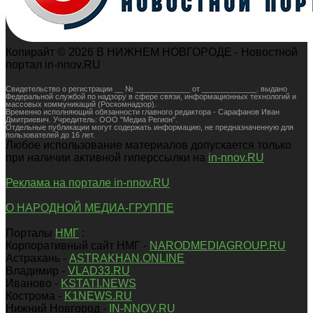
Копирайт © 2026 В НИЖНЕМ НОВГОРОДЕ - Новостной
портал in-nnov.RU
Свидетельство о регистрации __ № _____________ от _____________. выдано
Федеральной службой по надзору в сфере связи, информационных технологий и
массовых коммуникаций (Роскомнадзор).
Временно исполняющий обязанности главного редактора - Сарафанов Иван
Дмитриевич. Учредитель: ООО "Медиа Регион".
Отдельные публикации могут содержать информацию, не предназначенную для
пользователей до 16 лет.
Любое использование материалов допускается только
при наличии активной гиперссылки на
in-nnov.RU
Реклама на портале in-nnov.RU
О НАРОДНОЙ МЕДИА-ГРУППЕ
Порталы
НМГ
:
Корпоративный сайт НМГ -
NARODMEDIAGROUP.RU
Астрахань -
ASTRAKHAN.ONLINE
Владимир -
VLAD33.RU
Иваново -
KSTATI.NEWS
Кострома -
K1NEWS.RU
Нижний Новгород -
IN-NNOV.RU