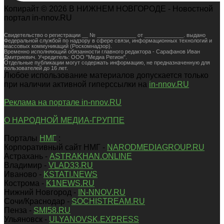
Копирайт © 2026 В НИЖНЕМ НОВГОРОДЕ - Новостной
портал in-nnov.RU
Свидетельство о регистрации __ № _____________ от _____________. выдано
Федеральной службой по надзору в сфере связи, информационных технологий и
массовых коммуникаций (Роскомнадзор).
Временно исполняющий обязанности главного редактора - Сарафанов Иван
Дмитриевич. Учредитель: ООО "Медиа Регион".
Отдельные публикации могут содержать информацию, не предназначенную для
пользователей до 16 лет.
Любое использование материалов допускается только
при наличии активной гиперссылки на
in-nnov.RU
Реклама на портале in-nnov.RU
О НАРОДНОЙ МЕДИА-ГРУППЕ
Порталы
НМГ
:
Корпоративный сайт НМГ -
NARODMEDIAGROUP.RU
Астрахань -
ASTRAKHAN.ONLINE
Владимир -
VLAD33.RU
Иваново -
KSTATI.NEWS
Кострома -
K1NEWS.RU
Нижний Новгород -
IN-NNOV.RU
Сочи/Краснодар -
SOCHISTREAM.RU
Пенза -
SMI58.RU
Ульяновск -
ULYANOVSK.EXPRESS