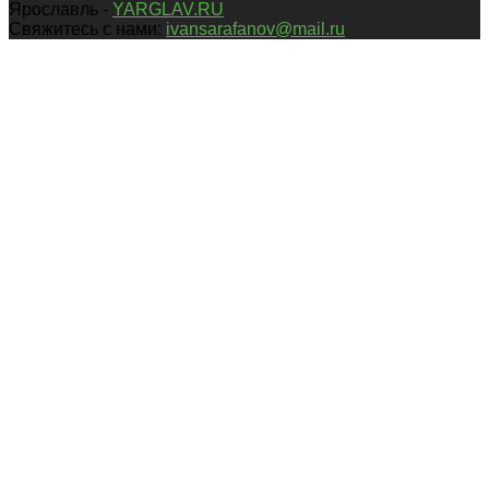
Ярославль -
YARGLAV.RU
Свяжитесь с нами:
ivansarafanov@mail.ru