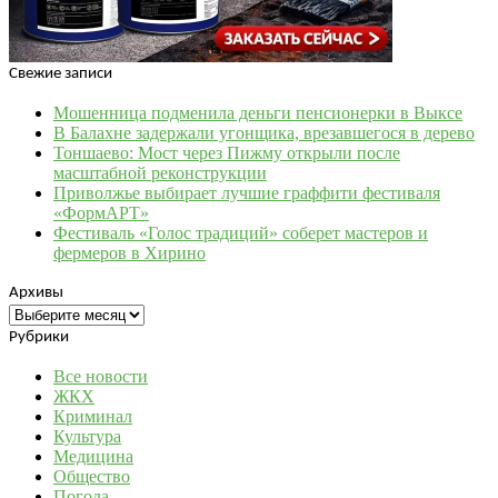
Свежие записи
Мошенница подменила деньги пенсионерки в Выксе
В Балахне задержали угонщика, врезавшегося в дерево
Тоншаево: Мост через Пижму открыли после
масштабной реконструкции
Приволжье выбирает лучшие граффити фестиваля
«ФормАРТ»
Фестиваль «Голос традиций» соберет мастеров и
фермеров в Хирино
Архивы
Архивы
Рубрики
Все новости
ЖКХ
Криминал
Культура
Медицина
Общество
Погода