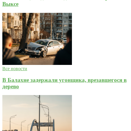
Выксе
Все новости
В Балахне задержали угонщика, врезавшегося в
дерево