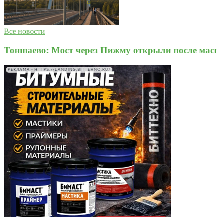
Все новости
Тоншаево: Мост через Пижму открыли после мас
РЕКЛАМА • HTTPS://LANDING.BITTEHNO.RU/