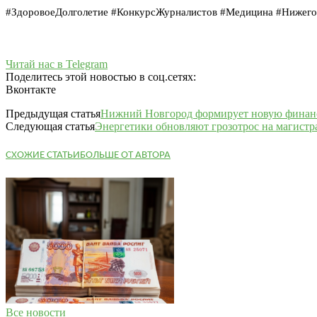
#ЗдоровоеДолголетие #КонкурсЖурналистов #Медицина #Нижего
Читай нас в Telegram
Поделитесь этой новостью в соц.сетях:
Вконтакте
Предыдущая статья
Нижний Новгород формирует новую финан
Следующая статья
Энергетики обновляют грозотрос на магис
СХОЖИЕ СТАТЬИ
БОЛЬШЕ ОТ АВТОРА
Все новости