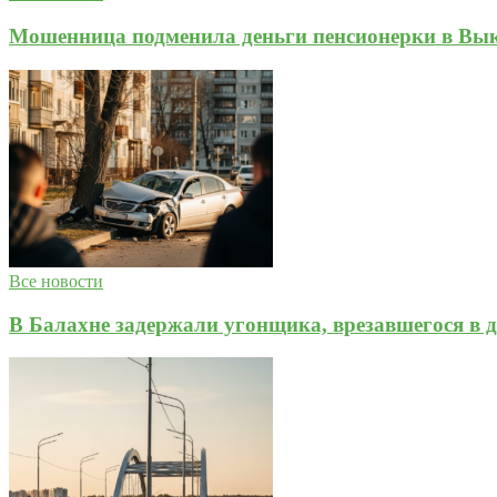
Мошенница подменила деньги пенсионерки в Вык
Все новости
В Балахне задержали угонщика, врезавшегося в д