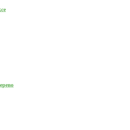
се
ерево