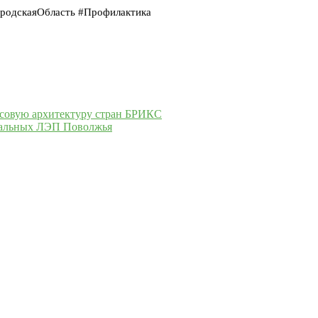
родскаяОбласть #Профилактика
совую архитектуру стран БРИКС
тральных ЛЭП Поволжья