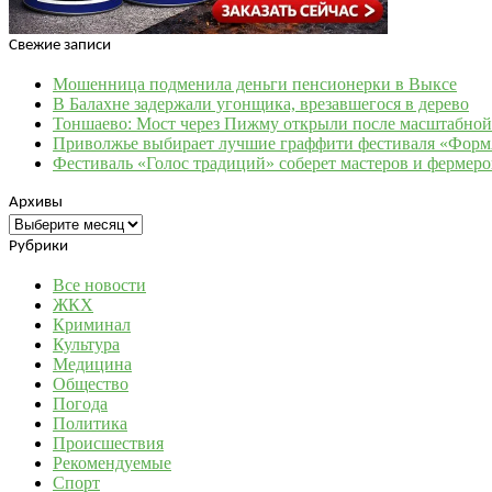
Свежие записи
Мошенница подменила деньги пенсионерки в Выксе
В Балахне задержали угонщика, врезавшегося в дерево
Тоншаево: Мост через Пижму открыли после масштабной
Приволжье выбирает лучшие граффити фестиваля «Фор
Фестиваль «Голос традиций» соберет мастеров и фермер
Архивы
Архивы
Рубрики
Все новости
ЖКХ
Криминал
Культура
Медицина
Общество
Погода
Политика
Происшествия
Рекомендуемые
Спорт