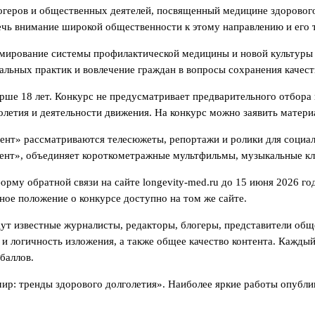
огеров и общественных деятелей, посвященный медицине здорового
ечь внимание широкой общественности к этому направлению и его 
мирование системы профилактической медицины и новой культуры 
альных практик и вовлечение граждан в вопросы сохранения качест
рше 18 лет. Конкурс не предусматривает предварительного отбора
олетия и деятельности движения. На конкурс можно заявить матери
ент» рассматриваются телесюжеты, репортажи и ролики для социал
нтент», объединяет короткометражные мультфильмы, музыкальные к
му обратной связи на сайте longevity-med.ru до 15 июня 2026 год
ное положение о конкурсе доступно на том же сайте.
йдут известные журналисты, редакторы, блогеры, представители об
 и логичность изложения, а также общее качество контента. Кажды
баллов.
мир: тренды здорового долголетия». Наиболее яркие работы опубл