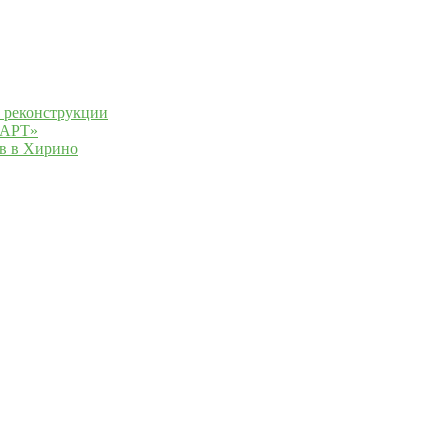
 реконструкции
мАРТ»
ов в Хирино