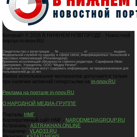
Копирайт © 2026 В НИЖНЕМ НОВГОРОДЕ - Новостной
портал in-nnov.RU
Свидетельство о регистрации __ № _____________ от _____________. выдано
Федеральной службой по надзору в сфере связи, информационных технологий и
массовых коммуникаций (Роскомнадзор).
Временно исполняющий обязанности главного редактора - Сарафанов Иван
Дмитриевич. Учредитель: ООО "Медиа Регион".
Отдельные публикации могут содержать информацию, не предназначенную для
пользователей до 16 лет.
Любое использование материалов допускается только
при наличии активной гиперссылки на
in-nnov.RU
Реклама на портале in-nnov.RU
О НАРОДНОЙ МЕДИА-ГРУППЕ
Порталы
НМГ
:
Корпоративный сайт НМГ -
NARODMEDIAGROUP.RU
Астрахань -
ASTRAKHAN.ONLINE
Владимир -
VLAD33.RU
Иваново -
KSTATI.NEWS