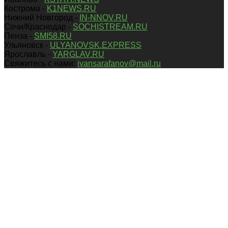
Кострома -
K1NEWS.RU
Нижний Новгород -
IN-NNOV.RU
Сочи/Краснодар -
SOCHISTREAM.RU
Пенза -
SMI58.RU
Ульяновск -
ULYANOVSK.EXPRESS
Ярославль -
YARGLAV.RU
Свяжитесь с нами:
ivansarafanov@mail.ru