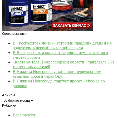
Свежие записи
В «Росгосстрах Жизнь» устроили праздник детям и их
родителям в первый выходной августа
В Воскресенском округе завершили ремонт важного
участка дороги
«Карта жителя Нижегородской области» привлекла 350
тысяч пользователей
В Нижнем Новгороде установили первую опору
канатной дороги через Оку
В Нижнем Новгороде стартует проект «Музыка во
дворах»
Архивы
Архивы
Рубрики
Все новости