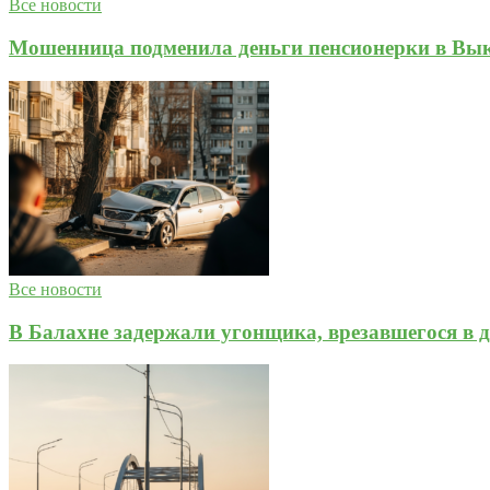
Все новости
Мошенница подменила деньги пенсионерки в Вык
Все новости
В Балахне задержали угонщика, врезавшегося в д