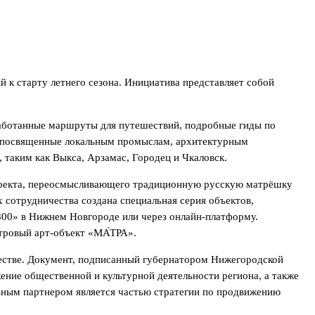
 к старту летнего сезона. Инициатива представляет собой
работанные маршруты для путешествий, подробные гиды по
а, посвященные локальным промыслам, архитектурным
 таким как Выкса, Арзамас, Городец и Чкаловск.
проекта, переосмысливающего традиционную русскую матрёшку
 сотрудничества создана специальная серия объектов,
00» в Нижнем Новгороде или через онлайн-платформу.
тровый арт-объект «МА́ТРА».
естве. Документ, подписанный губернатором Нижегородской
ие общественной и культурной деятельности региона, а также
льным партнером является частью стратегии по продвижению