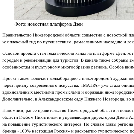
Фото: новостная платформа Дзен
Правительство Нижегородской области совместно с новостной пла
комплексный гид по путешествиям, ремесленному наследию и лока
Основой проекта стал тематический канал на платформе Дзен, к
городам и рекомендации для туристов. В канале также собраны 
особенностям и культурному многообразию региона. Особое внима
Проект также включает коллаборацию с нижегородской художниц
через призму современного искусства. «МА́ТРА» уже стала одним
вдохновленных местными промыслами и образами нижегородских 
Дополнительно, в Александровском саду Нижнего Новгорода, во 
Напомним, ранее правительство Нижегородской области и новос
области Глебом Никитиным и управляющим директором Дзена Але
на повышение туристического интереса. По словам главы регион
бренда «100% настоящая Россия» и раскрытию туристического п