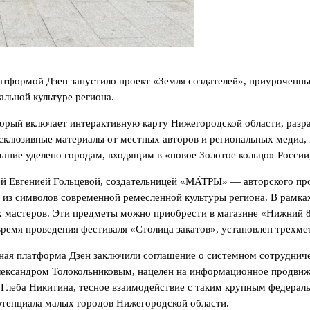
тформой Дзен запустило проект «Земля создателей», приуроченный
льной культуре региона.
оторый включает интерактивную карту Нижегородской области, раз
эксклюзивные материалы от местных авторов и региональных меди
ние уделено городам, входящим в «новое Золотое кольцо» России,
ей Евгенией Гольцевой, создательницей «МА́ТРЫ» — авторского 
 из символов современной ремесленной культуры региона. В рамках
мастеров. Эти предметы можно приобрести в магазине «Нижний 8
время проведения фестиваля «Столица закатов», установлен трехме
тная платформа Дзен заключили соглашение о системном сотруднич
ксандром Толокольниковым, нацелен на информационное продвижен
а Глеба Никитина, тесное взаимодействие с таким крупным федера
отенциала малых городов Нижегородской области.