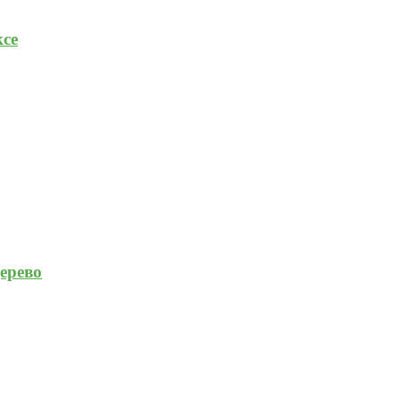
се
ерево