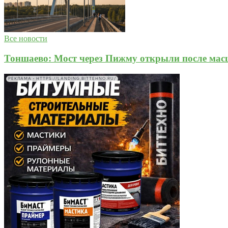
Все новости
Тоншаево: Мост через Пижму открыли после мас
РЕКЛАМА • HTTPS://LANDING.BITTEHNO.RU/