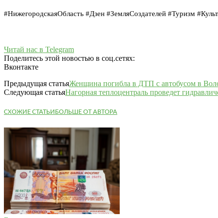
#НижегородскаяОбласть #Дзен #ЗемляСоздателей #Туризм #Куль
Читай нас в Telegram
Поделитесь этой новостью в соц.сетях:
Вконтакте
Предыдущая статья
Женщина погибла в ДТП с автобусом в Вол
Следующая статья
Нагорная теплоцентраль проведет гидравли
СХОЖИЕ СТАТЬИ
БОЛЬШЕ ОТ АВТОРА