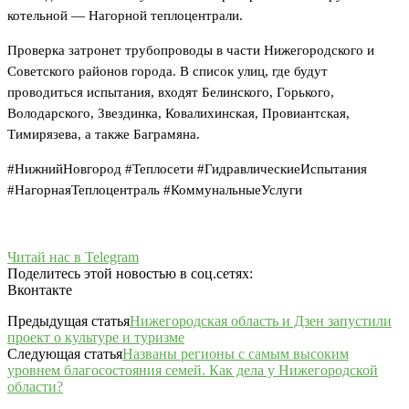
котельной — Нагорной теплоцентрали.
Проверка затронет трубопроводы в части Нижегородского и
Советского районов города. В список улиц, где будут
проводиться испытания, входят Белинского, Горького,
Володарского, Звездинка, Ковалихинская, Провиантская,
Тимирязева, а также Баграмяна.
#НижнийНовгород #Теплосети #ГидравлическиеИспытания
#НагорнаяТеплоцентраль #КоммунальныеУслуги
Читай нас в Telegram
Поделитесь этой новостью в соц.сетях:
Вконтакте
Предыдущая статья
Нижегородская область и Дзен запустили
проект о культуре и туризме
Следующая статья
Названы регионы с самым высоким
уровнем благосостояния семей. Как дела у Нижегородской
области?