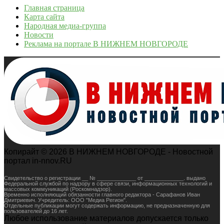
Главная страница
Карта сайта
Народная медиа-группа
Новости
Реклама на портале В НИЖНЕМ НОВГОРОДЕ
Копирайт © 2026 В НИЖНЕМ НОВГОРОДЕ - Новостной
портал in-nnov.RU
Свидетельство о регистрации __ № _____________ от _____________. выдано
Федеральной службой по надзору в сфере связи, информационных технологий и
массовых коммуникаций (Роскомнадзор).
Временно исполняющий обязанности главного редактора - Сарафанов Иван
Дмитриевич. Учредитель: ООО "Медиа Регион".
Отдельные публикации могут содержать информацию, не предназначенную для
пользователей до 16 лет.
Любое использование материалов допускается только