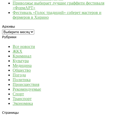
Приволжье выбирает лучшие граффити фестиваля
«ФормАРТ»
Фестиваль «Голос традиций» соберет мастеров и
фермеров в Хирино
Архивы
Архивы
Рубрики
Все новости
ЖКХ
Криминал
Культура
Медицина
Общество
Погода
Политика
Происшествия
Рекомендуемые
Спорт
Транспорт
Экономика
Страницы