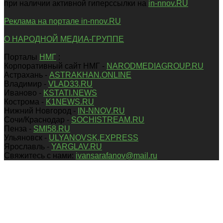
при наличии активной гиперссылки на
in-nnov.RU
Реклама на портале in-nnov.RU
О НАРОДНОЙ МЕДИА-ГРУППЕ
Порталы
НМГ
:
Корпоративный сайт НМГ -
NARODMEDIAGROUP.RU
Астрахань -
ASTRAKHAN.ONLINE
Владимир -
VLAD33.RU
Иваново -
KSTATI.NEWS
Кострома -
K1NEWS.RU
Нижний Новгород -
IN-NNOV.RU
Сочи/Краснодар -
SOCHISTREAM.RU
Пенза -
SMI58.RU
Ульяновск -
ULYANOVSK.EXPRESS
Ярославль -
YARGLAV.RU
Свяжитесь с нами:
ivansarafanov@mail.ru