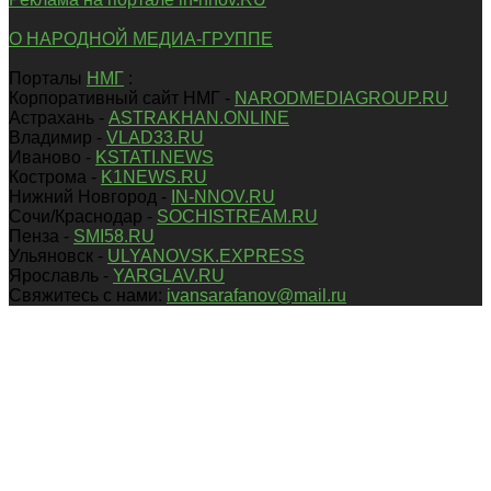
О НАРОДНОЙ МЕДИА-ГРУППЕ
Порталы
НМГ
:
Корпоративный сайт НМГ -
NARODMEDIAGROUP.RU
Астрахань -
ASTRAKHAN.ONLINE
Владимир -
VLAD33.RU
Иваново -
KSTATI.NEWS
Кострома -
K1NEWS.RU
Нижний Новгород -
IN-NNOV.RU
Сочи/Краснодар -
SOCHISTREAM.RU
Пенза -
SMI58.RU
Ульяновск -
ULYANOVSK.EXPRESS
Ярославль -
YARGLAV.RU
Свяжитесь с нами:
ivansarafanov@mail.ru