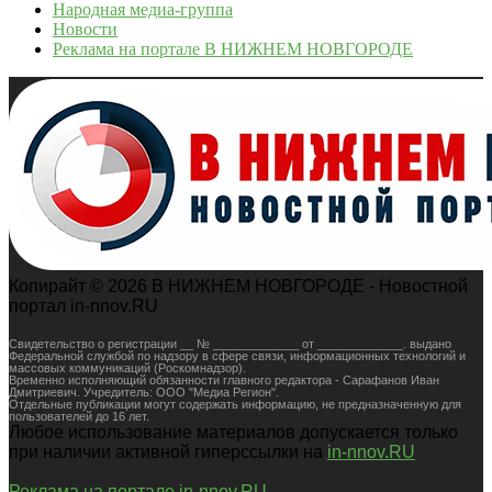
Народная медиа-группа
Новости
Реклама на портале В НИЖНЕМ НОВГОРОДЕ
Копирайт © 2026 В НИЖНЕМ НОВГОРОДЕ - Новостной
портал in-nnov.RU
Свидетельство о регистрации __ № _____________ от _____________. выдано
Федеральной службой по надзору в сфере связи, информационных технологий и
массовых коммуникаций (Роскомнадзор).
Временно исполняющий обязанности главного редактора - Сарафанов Иван
Дмитриевич. Учредитель: ООО "Медиа Регион".
Отдельные публикации могут содержать информацию, не предназначенную для
пользователей до 16 лет.
Любое использование материалов допускается только
при наличии активной гиперссылки на
in-nnov.RU
Реклама на портале in-nnov.RU