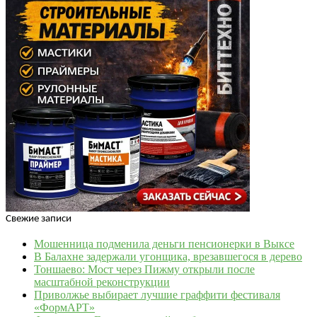
Свежие записи
Мошенница подменила деньги пенсионерки в Выксе
В Балахне задержали угонщика, врезавшегося в дерево
Тоншаево: Мост через Пижму открыли после
масштабной реконструкции
Приволжье выбирает лучшие граффити фестиваля
«ФормАРТ»