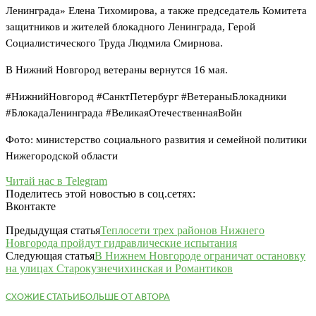
Ленинграда» Елена Тихомирова, а также председатель Комитета
защитников и жителей блокадного Ленинграда, Герой
Социалистического Труда Людмила Смирнова.
В Нижний Новгород ветераны вернутся 16 мая.
#НижнийНовгород #СанктПетербург #ВетераныБлокадники
#БлокадаЛенинграда #ВеликаяОтечественнаяВойн
Фото: министерство социального развития и семейной политики
Нижегородской области
Читай нас в Telegram
Поделитесь этой новостью в соц.сетях:
Вконтакте
Предыдущая статья
Теплосети трех районов Нижнего
Новгорода пройдут гидравлические испытания
Следующая статья
В Нижнем Новгороде ограничат остановку
на улицах Старокузнечихинская и Романтиков
СХОЖИЕ СТАТЬИ
БОЛЬШЕ ОТ АВТОРА