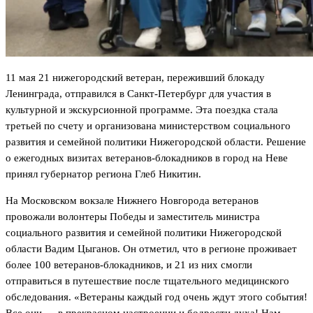
11 мая 21 нижегородский ветеран, переживший блокаду
Ленинграда, отправился в Санкт-Петербург для участия в
культурной и экскурсионной программе. Эта поездка стала
третьей по счету и организована министерством социального
развития и семейной политики Нижегородской области. Решение
о ежегодных визитах ветеранов-блокадников в город на Неве
принял губернатор региона Глеб Никитин.
На Московском вокзале Нижнего Новгорода ветеранов
провожали волонтеры Победы и заместитель министра
социального развития и семейной политики Нижегородской
области Вадим Цыганов. Он отметил, что в регионе проживает
более 100 ветеранов-блокадников, и 21 из них смогли
отправиться в путешествие после тщательного медицинского
обследования. «Ветераны каждый год очень ждут этого события!
Все они — в прекрасном настроении и бодрости духа! Нам