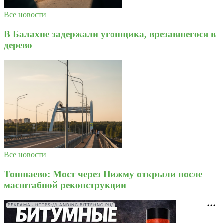
Все новости
В Балахне задержали угонщика, врезавшегося в
дерево
Все новости
Тоншаево: Мост через Пижму открыли после
масштабной реконструкции
РЕКЛАМА • HTTPS://LANDING.BITTEHNO.RU/