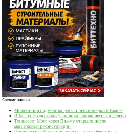
Свежие записи
Мошенница подменила деньги пенсионерки в Выксе
В Балахне задержали угонщика, врезавшегося в дерево
Тоншаево: Мост через Пижму открыли после
масштабной реконструкции
Приволжье выбирает лучшие граффити фестиваля