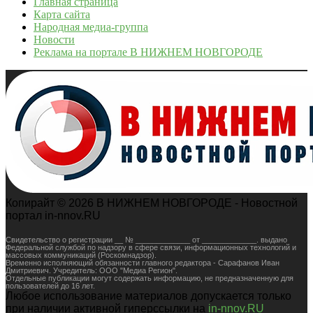
Главная страница
Карта сайта
Народная медиа-группа
Новости
Реклама на портале В НИЖНЕМ НОВГОРОДЕ
Копирайт © 2026 В НИЖНЕМ НОВГОРОДЕ - Новостной
портал in-nnov.RU
Свидетельство о регистрации __ № _____________ от _____________. выдано
Федеральной службой по надзору в сфере связи, информационных технологий и
массовых коммуникаций (Роскомнадзор).
Временно исполняющий обязанности главного редактора - Сарафанов Иван
Дмитриевич. Учредитель: ООО "Медиа Регион".
Отдельные публикации могут содержать информацию, не предназначенную для
пользователей до 16 лет.
Любое использование материалов допускается только
при наличии активной гиперссылки на
in-nnov.RU