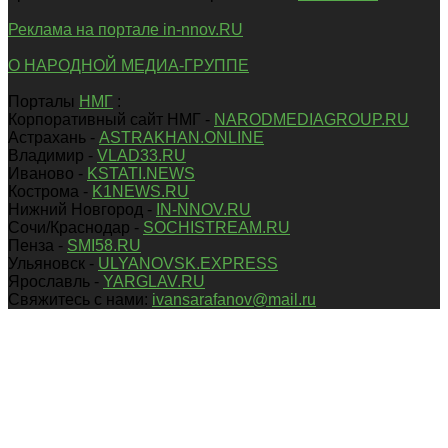
Реклама на портале in-nnov.RU
О НАРОДНОЙ МЕДИА-ГРУППЕ
Порталы
НМГ
:
Корпоративный сайт НМГ -
NARODMEDIAGROUP.RU
Астрахань -
ASTRAKHAN.ONLINE
Владимир -
VLAD33.RU
Иваново -
KSTATI.NEWS
Кострома -
K1NEWS.RU
Нижний Новгород -
IN-NNOV.RU
Сочи/Краснодар -
SOCHISTREAM.RU
Пенза -
SMI58.RU
Ульяновск -
ULYANOVSK.EXPRESS
Ярославль -
YARGLAV.RU
Свяжитесь с нами:
ivansarafanov@mail.ru