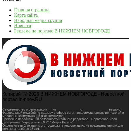
Главная страница
Карта сайта
Народная медиа-группа
Новости
Реклама на портале В НИЖНЕМ НОВГОРОДЕ
Копирайт © 2026 В НИЖНЕМ НОВГОРОДЕ - Новостной
портал in-nnov.RU
Свидетельство о регистрации __ № _____________ от _____________. выдано
Федеральной службой по надзору в сфере связи, информационных технологий и
массовых коммуникаций (Роскомнадзор).
Временно исполняющий обязанности главного редактора - Сарафанов Иван
Дмитриевич. Учредитель: ООО "Медиа Регион".
Отдельные публикации могут содержать информацию, не предназначенную для
пользователей до 16 лет.