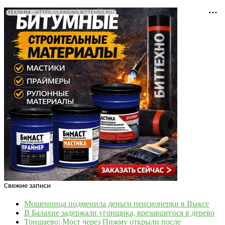
РЕКЛАМА • HTTPS://LANDING.BITTEHNO.RU/
Свежие записи
Мошенница подменила деньги пенсионерки в Выксе
В Балахне задержали угонщика, врезавшегося в дерево
Тоншаево: Мост через Пижму открыли после