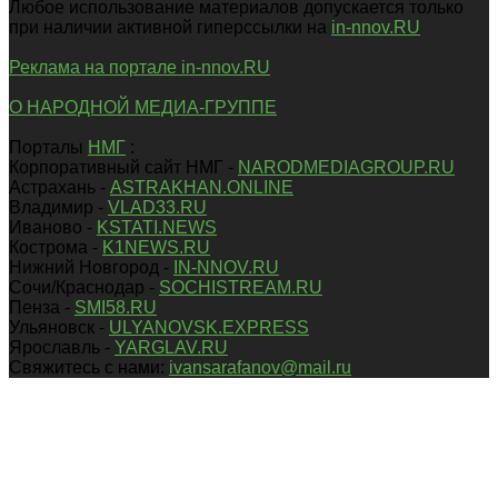
Любое использование материалов допускается только
при наличии активной гиперссылки на
in-nnov.RU
Реклама на портале in-nnov.RU
О НАРОДНОЙ МЕДИА-ГРУППЕ
Порталы
НМГ
:
Корпоративный сайт НМГ -
NARODMEDIAGROUP.RU
Астрахань -
ASTRAKHAN.ONLINE
Владимир -
VLAD33.RU
Иваново -
KSTATI.NEWS
Кострома -
K1NEWS.RU
Нижний Новгород -
IN-NNOV.RU
Сочи/Краснодар -
SOCHISTREAM.RU
Пенза -
SMI58.RU
Ульяновск -
ULYANOVSK.EXPRESS
Ярославль -
YARGLAV.RU
Свяжитесь с нами:
ivansarafanov@mail.ru