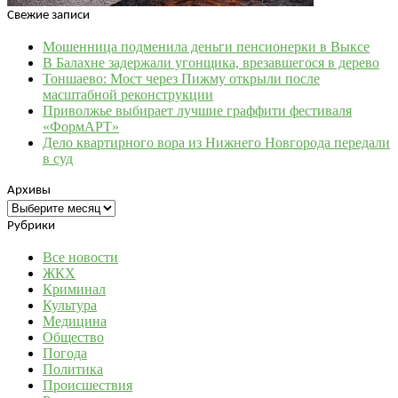
Свежие записи
Мошенница подменила деньги пенсионерки в Выксе
В Балахне задержали угонщика, врезавшегося в дерево
Тоншаево: Мост через Пижму открыли после
масштабной реконструкции
Приволжье выбирает лучшие граффити фестиваля
«ФормАРТ»
Дело квартирного вора из Нижнего Новгорода передали
в суд
Архивы
Архивы
Рубрики
Все новости
ЖКХ
Криминал
Культура
Медицина
Общество
Погода
Политика
Происшествия