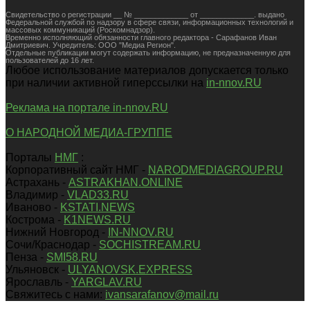
Свидетельство о регистрации __ № _____________ от _____________. выдано
Федеральной службой по надзору в сфере связи, информационных технологий и
массовых коммуникаций (Роскомнадзор).
Временно исполняющий обязанности главного редактора - Сарафанов Иван
Дмитриевич. Учредитель: ООО "Медиа Регион".
Отдельные публикации могут содержать информацию, не предназначенную для
пользователей до 16 лет.
Любое использование материалов допускается только
при наличии активной гиперссылки на
in-nnov.RU
Реклама на портале in-nnov.RU
О НАРОДНОЙ МЕДИА-ГРУППЕ
Порталы
НМГ
:
Корпоративный сайт НМГ -
NARODMEDIAGROUP.RU
Астрахань -
ASTRAKHAN.ONLINE
Владимир -
VLAD33.RU
Иваново -
KSTATI.NEWS
Кострома -
K1NEWS.RU
Нижний Новгород -
IN-NNOV.RU
Сочи/Краснодар -
SOCHISTREAM.RU
Пенза -
SMI58.RU
Ульяновск -
ULYANOVSK.EXPRESS
Ярославль -
YARGLAV.RU
Свяжитесь с нами:
ivansarafanov@mail.ru