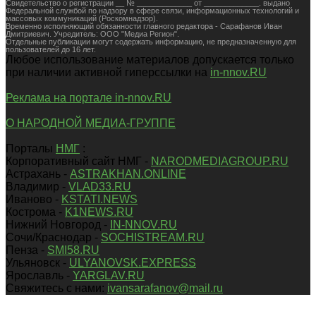
Свидетельство о регистрации __ № _____________ от _____________. выдано
Федеральной службой по надзору в сфере связи, информационных технологий и
массовых коммуникаций (Роскомнадзор).
Временно исполняющий обязанности главного редактора - Сарафанов Иван
Дмитриевич. Учредитель: ООО "Медиа Регион".
Отдельные публикации могут содержать информацию, не предназначенную для
пользователей до 16 лет.
Любое использование материалов допускается только
при наличии активной гиперссылки на
in-nnov.RU
Реклама на портале in-nnov.RU
О НАРОДНОЙ МЕДИА-ГРУППЕ
Порталы
НМГ
:
Корпоративный сайт НМГ -
NARODMEDIAGROUP.RU
Астрахань -
ASTRAKHAN.ONLINE
Владимир -
VLAD33.RU
Иваново -
KSTATI.NEWS
Кострома -
K1NEWS.RU
Нижний Новгород -
IN-NNOV.RU
Сочи/Краснодар -
SOCHISTREAM.RU
Пенза -
SMI58.RU
Ульяновск -
ULYANOVSK.EXPRESS
Ярославль -
YARGLAV.RU
Свяжитесь с нами:
ivansarafanov@mail.ru