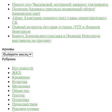
Проезд под Чкаловской лестницей закроют для ремонта
Полиция Арзамаса пресекла незаконный оборот
банковских карт
Айрат Ахметшин покинул пост главы нижегородского
СК
Пьяный водитель без прав устроил ДТП в Нижнем
Новгороде
Корпус Блиновского пассажа в Нижнем Новгороде
выставили на продажу
Архивы
Архивы
Рубрики
Все новости
ЖКХ
Криминал
Культура
Медицина
Общество
Погода
Политика
Происшествия
Рекомендуемые