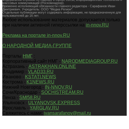
массовых коммуникаций (Роскомнадзор).
Временно исполняющий обязанности главного редактора - Сарафанов Иван
Дмитриевич. Учредитель: ООО "Медиа Регион".
Отдельные публикации могут содержать информацию, не предназначенную для
пользователей до 16 лет.
Любое использование материалов допускается только
при наличии активной гиперссылки на
in-nnov.RU
Реклама на портале in-nnov.RU
О НАРОДНОЙ МЕДИА-ГРУППЕ
Порталы
НМГ
:
Корпоративный сайт НМГ -
NARODMEDIAGROUP.RU
Астрахань -
ASTRAKHAN.ONLINE
Владимир -
VLAD33.RU
Иваново -
KSTATI.NEWS
Кострома -
K1NEWS.RU
Нижний Новгород -
IN-NNOV.RU
Сочи/Краснодар -
SOCHISTREAM.RU
Пенза -
SMI58.RU
Ульяновск -
ULYANOVSK.EXPRESS
Ярославль -
YARGLAV.RU
Свяжитесь с нами:
ivansarafanov@mail.ru