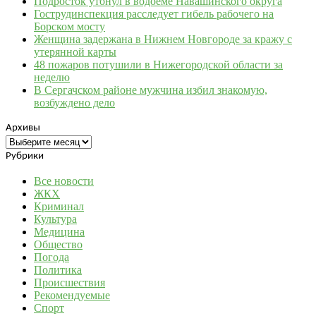
Подросток утонул в водоеме Навашинского округа
Гострудинспекция расследует гибель рабочего на
Борском мосту
Женщина задержана в Нижнем Новгороде за кражу с
утерянной карты
48 пожаров потушили в Нижегородской области за
неделю
В Сергачском районе мужчина избил знакомую,
возбуждено дело
Архивы
Архивы
Рубрики
Все новости
ЖКХ
Криминал
Культура
Медицина
Общество
Погода
Политика
Происшествия
Рекомендуемые
Спорт