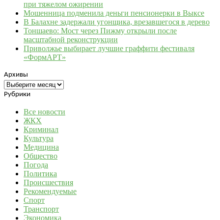
при тяжелом ожирении
Мошенница подменила деньги пенсионерки в Выксе
В Балахне задержали угонщика, врезавшегося в дерево
Тоншаево: Мост через Пижму открыли после
масштабной реконструкции
Приволжье выбирает лучшие граффити фестиваля
«ФормАРТ»
Архивы
Архивы
Рубрики
Все новости
ЖКХ
Криминал
Культура
Медицина
Общество
Погода
Политика
Происшествия
Рекомендуемые
Спорт
Транспорт
Экономика