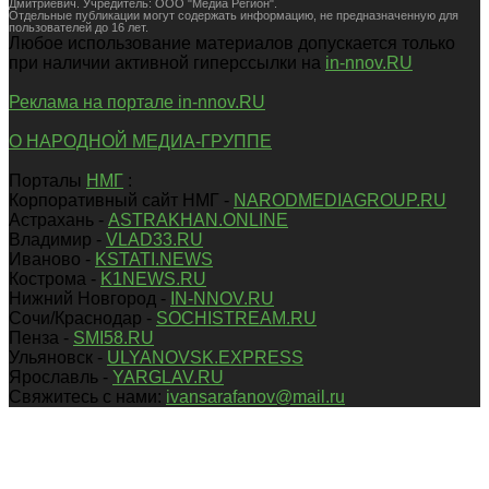
Дмитриевич. Учредитель: ООО "Медиа Регион".
Отдельные публикации могут содержать информацию, не предназначенную для
пользователей до 16 лет.
Любое использование материалов допускается только
при наличии активной гиперссылки на
in-nnov.RU
Реклама на портале in-nnov.RU
О НАРОДНОЙ МЕДИА-ГРУППЕ
Порталы
НМГ
:
Корпоративный сайт НМГ -
NARODMEDIAGROUP.RU
Астрахань -
ASTRAKHAN.ONLINE
Владимир -
VLAD33.RU
Иваново -
KSTATI.NEWS
Кострома -
K1NEWS.RU
Нижний Новгород -
IN-NNOV.RU
Сочи/Краснодар -
SOCHISTREAM.RU
Пенза -
SMI58.RU
Ульяновск -
ULYANOVSK.EXPRESS
Ярославль -
YARGLAV.RU
Свяжитесь с нами:
ivansarafanov@mail.ru