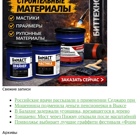
Свежие записи
Российские врачи рассказали о применении Седжаро пр
Мошенница подменила деньги пенсионерки в Выксе
В Балахне задержали угонщика, врезавшегося в дерево
Тоншаево: Мост через Пижму открыли после масштабной
Приволжье выбирает лучшие граффити фестиваля «Фор
Архивы