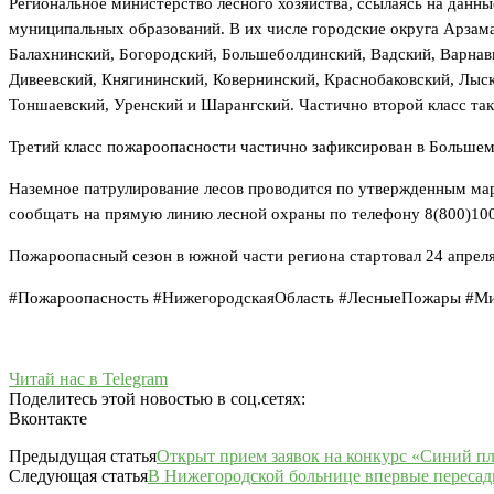
Региональное министерство лесного хозяйства, ссылаясь на дан
муниципальных образований. В их числе городские округа Арзама
Балахнинский, Богородский, Большеболдинский, Вадский, Варнав
Дивеевский, Княгининский, Ковернинский, Краснобаковский, Лыск
Тоншаевский, Уренский и Шарангский. Частично второй класс так
Третий класс пожароопасности частично зафиксирован в Больше
Наземное патрулирование лесов проводится по утвержденным марш
сообщать на прямую линию лесной охраны по телефону 8(800)10
Пожароопасный сезон в южной части региона стартовал 24 апреля
#Пожароопасность #НижегородскаяОбласть #ЛесныеПожары #Ми
Читай нас в Telegram
Поделитесь этой новостью в соц.сетях:
Вконтакте
Предыдущая статья
Открыт прием заявок на конкурс «Синий пл
Следующая статья
В Нижегородской больнице впервые пересад