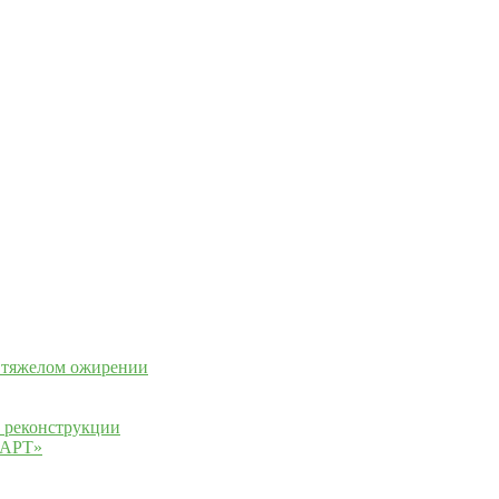
и тяжелом ожирении
 реконструкции
мАРТ»