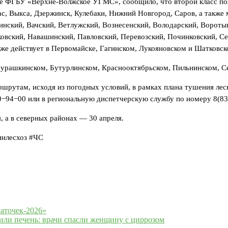
ные ФГБУ «Верхне-Волжское УГМС», сообщило, что второй класс п
с, Выкса, Дзержинск, Кулебаки, Нижний Новгород, Саров, а также
инский, Вачский, Ветлужский, Вознесенский, Володарский, Вороты
овский, Навашинский, Павловский, Перевозский, Починковский, Се
же действует в Первомайске, Гагинском, Лукояновском и Шатковск
мурашкинском, Бутурлинском, Краснооктябрьском, Пильнинском, С
рутам, исходя из погодных условий, в рамках плана тушения лесн
0−94−00 или в региональную диспетчерскую службу по номеру 8(8
, а в северных районах — 30 апреля.
нлесхоз #ЧС
аточек-2026»
или печень: врачи спасли женщину с циррозом