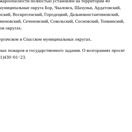
ожароопасности полностью установлен на территории 40
 муниципальные округа Бор, Чкаловск, Шахунья, Ардатовский,
нский, Воскресенский, Городецкий, Дальнеконстантиновский,
меновский, Сеченовский, Сокольский, Сосновский, Тонкинский,
ом округах.
ергачском и Спасском муниципальных округах.
ых пожаров и государственного задания. О возгораниях просят
31)430−01−23.