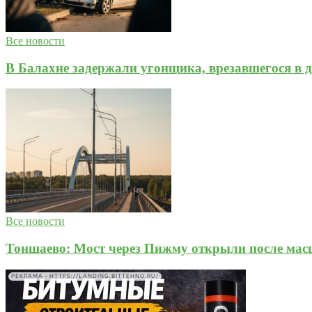
Все новости
В Балахне задержали угонщика, врезавшегося в д
Все новости
Тоншаево: Мост через Пижму открыли после мас
РЕКЛАМА • HTTPS://LANDING.BITTEHNO.RU/