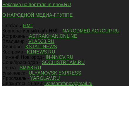
Реклама на портале in-nnov.RU
О НАРОДНОЙ МЕДИА-ГРУППЕ
Порталы
НМГ
:
Корпоративный сайт НМГ -
NARODMEDIAGROUP.RU
Астрахань -
ASTRAKHAN.ONLINE
Владимир -
VLAD33.RU
Иваново -
KSTATI.NEWS
Кострома -
K1NEWS.RU
Нижний Новгород -
IN-NNOV.RU
Сочи/Краснодар -
SOCHISTREAM.RU
Пенза -
SMI58.RU
Ульяновск -
ULYANOVSK.EXPRESS
Ярославль -
YARGLAV.RU
Свяжитесь с нами:
ivansarafanov@mail.ru