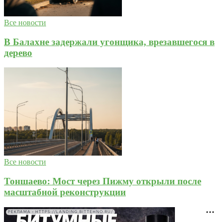
Все новости
В Балахне задержали угонщика, врезавшегося в
дерево
Все новости
Тоншаево: Мост через Пижму открыли после
масштабной реконструкции
РЕКЛАМА • HTTPS://LANDING.BITTEHNO.RU/