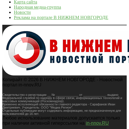
Карта сайта
Народная медиа-группа
Новости
Реклама на портале В НИЖНЕМ НОВГОРОДЕ
Копирайт © 2026 В НИЖНЕМ НОВГОРОДЕ - Новостной
портал in-nnov.RU
Свидетельство о регистрации __ № _____________ от _____________. выдано
Федеральной службой по надзору в сфере связи, информационных технологий и
массовых коммуникаций (Роскомнадзор).
Временно исполняющий обязанности главного редактора - Сарафанов Иван
Дмитриевич. Учредитель: ООО "Медиа Регион".
Отдельные публикации могут содержать информацию, не предназначенную для
пользователей до 16 лет.
Любое использование материалов допускается только
при наличии активной гиперссылки на
in-nnov.RU