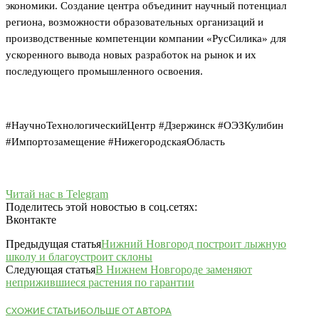
экономики. Создание центра объединит научный потенциал
региона, возможности образовательных организаций и
производственные компетенции компании «РусСилика» для
ускоренного вывода новых разработок на рынок и их
последующего промышленного освоения.
#НаучноТехнологическийЦентр #Дзержинск #ОЭЗКулибин
#Импортозамещение #НижегородскаяОбласть
Читай нас в Telegram
Поделитесь этой новостью в соц.сетях:
Вконтакте
Предыдущая статья
Нижний Новгород построит лыжную
школу и благоустроит склоны
Следующая статья
В Нижнем Новгороде заменяют
неприжившиеся растения по гарантии
СХОЖИЕ СТАТЬИ
БОЛЬШЕ ОТ АВТОРА