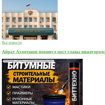
Все новости
Айрат Ахметшин покинул пост главы нижегород
РЕКЛАМА • HTTPS://LANDING.BITTEHNO.RU/