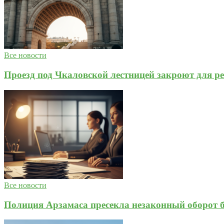
Все новости
Проезд под Чкаловской лестницей закроют для р
Все новости
Полиция Арзамаса пресекла незаконный оборот 