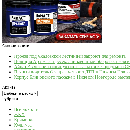
Свежие записи
Проезд под Чкаловской лестницей закроют для ремонта
Полиция Арзамаса пресекла незаконный оборот банковск
Айрат Ахметшин покинул пост главы нижегородского С
Пьяный водитель без прав устроил ДТП в Нижнем Новго
Корпус Блиновского пассажа в Нижнем Новгороде выста
Архивы
Архивы
Рубрики
Все новости
ЖКХ
Криминал
Культура