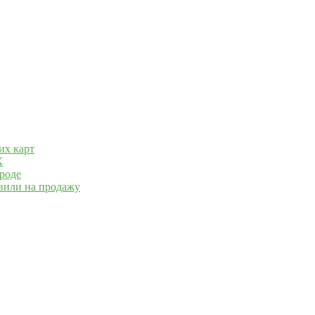
их карт
К
роде
вили на продажу